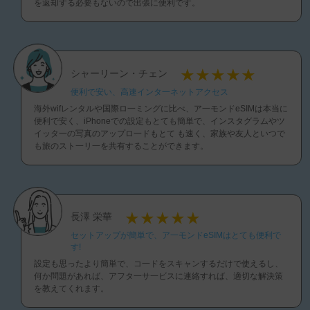
を返却する必要もないので出張に便利です。
シャーリーン・チェン
便利で安い、高速インタ一ネットアクセス
海外wifレンタルや国際ロ一ミングに比べ、ア一モンドeSIMは本当に
便利で安く、iPhoneでの設定もとても簡単で、インスタグラムやツ
イッタ一の写真のアップロ一ドもとて も速く、家族や友人といつで
も旅のスト一リ一を共有することができます。
長澤 栄華
セットアップが簡単で、ア一モンドeSIMはとても便利で
す!
設定も思ったより簡単で、コ一ドをスキャンするだけで使えるし、
何か問題があれば、アフタ一サ一ビスに連絡すれば、適切な解決策
を教えてくれます。