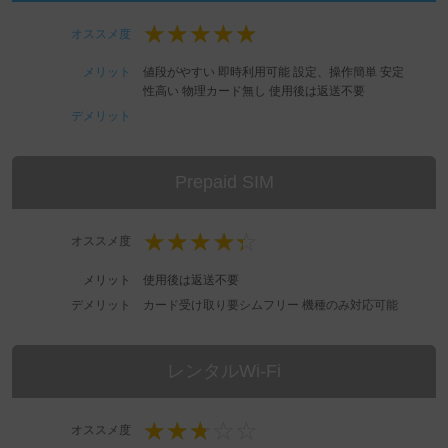
オススメ度
メリット
値段がやすい
即時利用可能
設定、操作簡単
安定
性高い
物理カード無し
使用後は返送不要
デメリット
Prepaid SIM
オススメ度
メリット
使用後は返送不要
デメリット
カード受け取り要シムフリー 機種のみ対応可能
レンタルWi-Fi
オススメ度