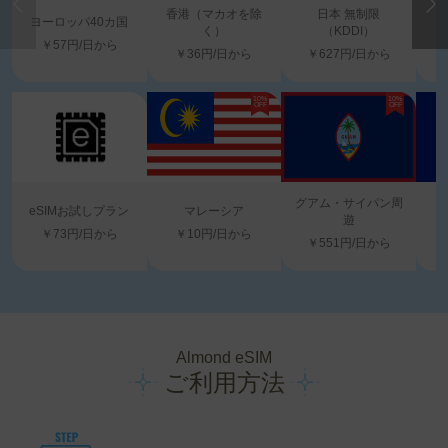
香港（マカオを除
日本 無制限
ヨーロッパ40カ国
く）
（KDDI）
￥57円/日から
￥36円/日から
￥627円/日から
10%
10%
OFF
OFF
グアム・サイパン周
eSIMお試しプラン
マレーシア
遊
￥73円/日から
￥10円/日から
￥551円/日から
Almond eSIM
ご利用方法