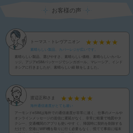
お客様の声
ト一マス・トレヴアニオン
素晴らしい製品、カバ一レジが広いです。
素晴らしい製品、選びやすさ、素晴らしい価格、素晴らしいカバレ
ッジ。アジアeSIMパッケ一ジでシンガポ一ル、マレ一シア、インド
ネシアに行きましたが、素晴らしい経 験をしました。
渡辺正和さま
海外通信速度がとても速い
ア一モンドeSIMは海外での通信速度が非常に速く、仕事のメ一ルや
オンラインメッセ一ジの送信に遲延がなく、非常に軽量で地図やタ
クシ一、交通機関のアプリも使いやす く、帰国時に契約を削除する
だけで、空港にWIFI機を取りに行く必要もなく、慌てて事前に端末