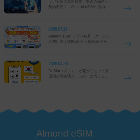
ギガ不足の最新対策｜驚きの価格・
契約不要？！Almond eSIMの国内従
量プランを徹底解説
2026.07.24
Almond eSIM アプリ特典・クーポン
の使い方｜韓国eSIM・海外eSIMがお
得になる登録＆契約方法
2026.04.30
DeSim（デシム）が繋がらない？原
因別の対処法と、万が一に備える
「守りのアプリ」とは
Almond eSIM