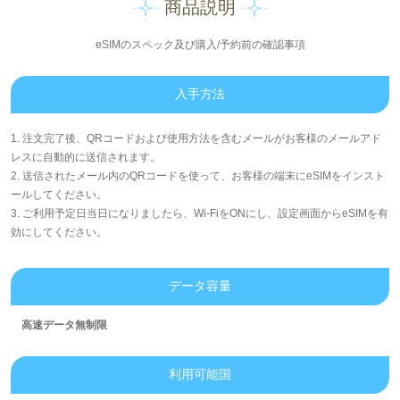
商品説明
eSIMのスペック及び購入/予約前の確認事項
入手方法
1. 注文完了後、QRコードおよび使用方法を含むメールがお客様のメールアド
レスに自動的に送信されます。
2. 送信されたメール内のQRコードを使って、お客様の端末にeSIMをインスト
ールしてください。
3. ご利用予定日当日になりましたら、Wi-FiをONにし、設定画面からeSIMを有
効にしてください。
データ容量
高速データ無制限
利用可能国