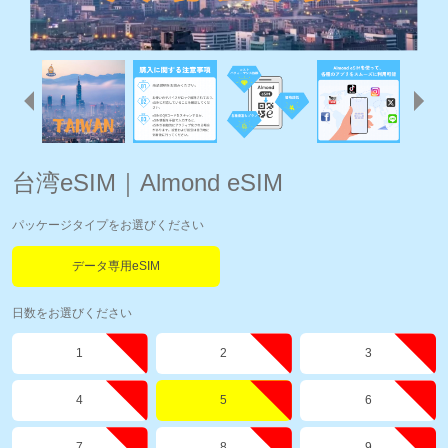
台湾eSIM｜Almond eSIM
パッケージタイプをお選びください
データ専用eSIM
日数をお選びください
1
2
3
4
5
6
7
8
9