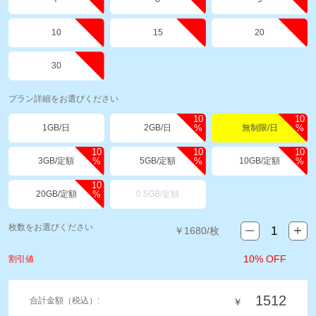
10
15
20
30
プラン詳細をお選びください
10
10
1GB/日
2GB/日
無制限/日
%
%
10
10
10
3GB/定額
5GB/定額
10GB/定額
%
%
%
10
20GB/定額
0.5GB/定額
%
枚数をお選びください
￥
1680
/枚
10% OFF
割引値
1512
合計金額（税込）:
￥