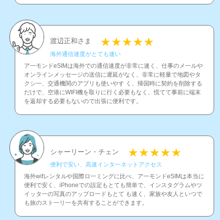
渡辺正和さま
海外通信速度がとても速い
ア一モンドeSIMは海外での通信速度が非常に速く、仕事のメ一ルや
オンラインメッセ一ジの送信に遲延がなく、非常に軽量で地図やタ
クシ一、交通機関のアプリも使いやす く、帰国時に契約を削除する
だけで、空港にWIFI機を取りに行く必要もなく、慌てて事前に端末
を返却する必要もないので出張に便利です。
シャーリーン・チェン
便利で安い、高速インタ一ネットアクセス
海外wifレンタルや国際ロ一ミングに比べ、ア一モンドeSIMは本当に
便利で安く、iPhoneでの設定もとても簡単で、インスタグラムやツ
イッタ一の写真のアップロ一ドもとて も速く、家族や友人といつで
も旅のスト一リ一を共有することができます。