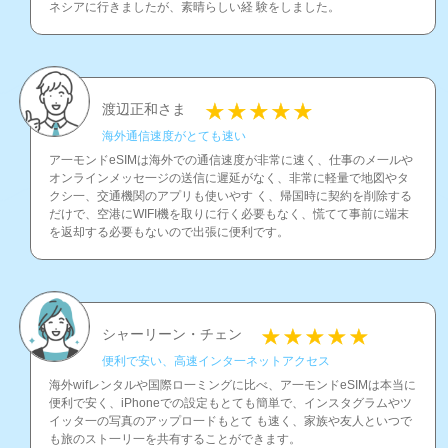
ネシアに行きましたが、素晴らしい経 験をしました。
渡辺正和さま
海外通信速度がとても速い
ア一モンドeSIMは海外での通信速度が非常に速く、仕事のメ一ルや
オンラインメッセ一ジの送信に遲延がなく、非常に軽量で地図やタ
クシ一、交通機関のアプリも使いやす く、帰国時に契約を削除する
だけで、空港にWIFI機を取りに行く必要もなく、慌てて事前に端末
を返却する必要もないので出張に便利です。
シャーリーン・チェン
便利で安い、高速インタ一ネットアクセス
海外wifレンタルや国際ロ一ミングに比べ、ア一モンドeSIMは本当に
便利で安く、iPhoneでの設定もとても簡単で、インスタグラムやツ
イッタ一の写真のアップロ一ドもとて も速く、家族や友人といつで
も旅のスト一リ一を共有することができます。