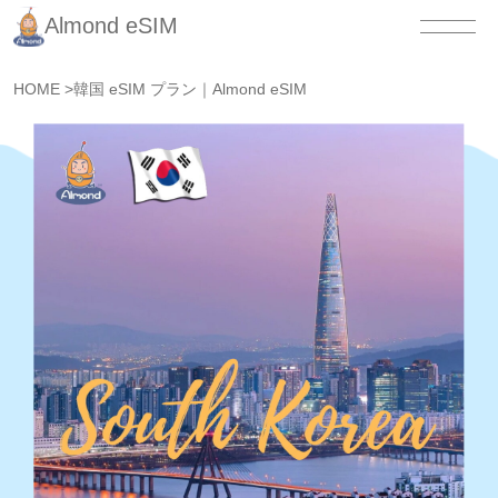
Almond eSIM
HOME
>
韓国 eSIM プラン｜Almond eSIM