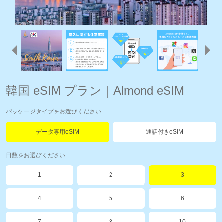
韓国 eSIM プラン｜Almond eSIM
パッケージタイプをお選びください
データ専用eSIM
通話付きeSIM
日数をお選びください
1
2
3
4
5
6
7
8
10