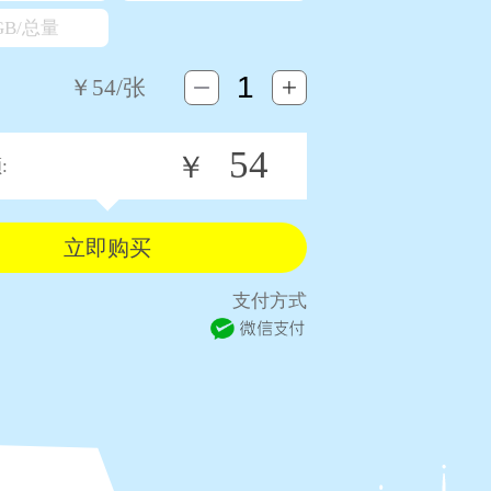
GB/总量
￥
54
/张
54
￥
:
支付方式