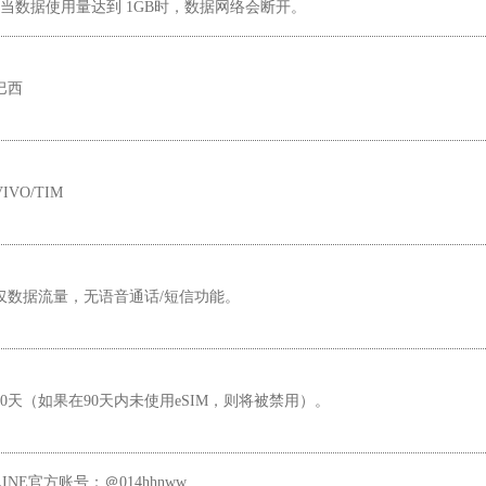
*当数据使用量达到 1GB时，数据网络会断开。
巴西
VIVO/TIM
仅数据流量，无语音通话/短信功能。
90天（如果在90天内未使用eSIM，则将被禁用）。
LINE官方账号：＠014hhnww