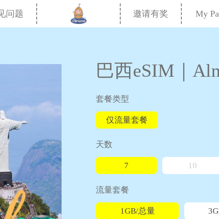
My Pa
见问题
邀请有奖
巴西eSIM｜Alm
套餐类型
仅流量套餐
天数
7
10
流量套餐
1GB/总量
3