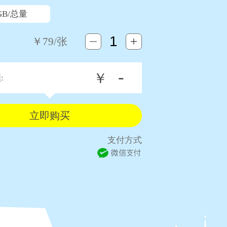
GB/总量
￥
79
/张
-
￥
:
支付方式