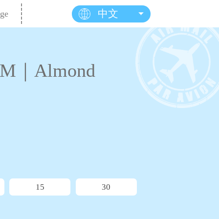
中文
ge
M｜Almond
15
30