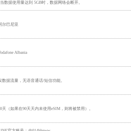
*当数据使用量达到 5GB时，数据网络会断开。
阿尔巴尼亚
odafone Albania
仅数据流量，无语音通话/短信功能。
90天（如果在90天天内未使用eSIM，则将被禁用）。
LINE官方账号：＠014hhnww