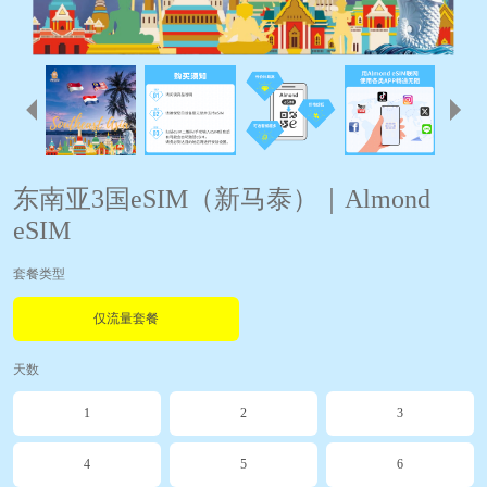
东南亚3国eSIM（新马泰）｜Almond
eSIM
套餐类型
仅流量套餐
天数
1
2
3
4
5
6