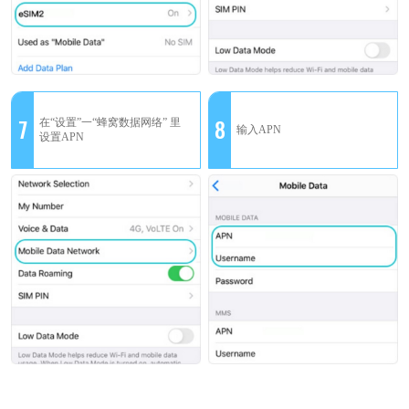
7
8
在“设置”一“蜂窝数据网络” 里
输入APN
设置APN