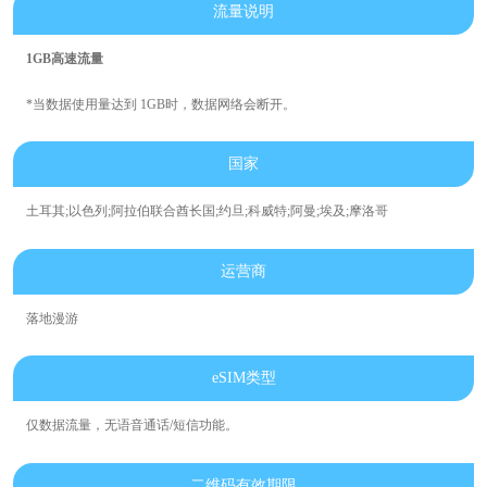
流量说明
1GB高速流量
*当数据使用量达到 1GB时，数据网络会断开。
国家
土耳其;以色列;阿拉伯联合酋长国;约旦;科威特;阿曼;埃及;摩洛哥
运营商
落地漫游
eSIM类型
仅数据流量，无语音通话/短信功能。
二维码有效期限