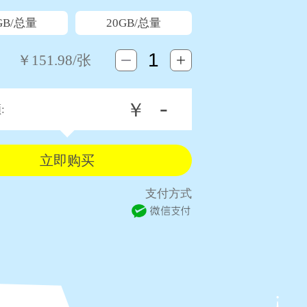
GB/总量
20GB/总量
￥
151.98
/张
-
￥
:
支付方式