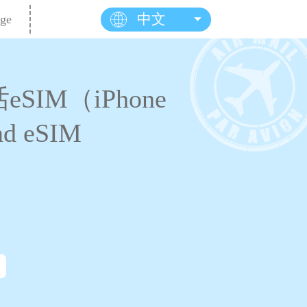
中文
ge
SIM（iPhone
 eSIM