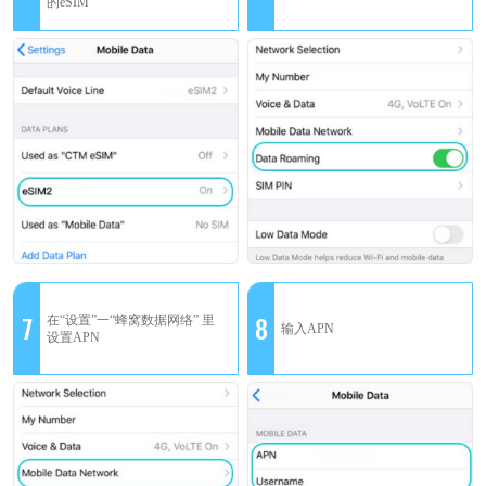
的eSIM
7
8
在“设置”一“蜂窝数据网络” 里
输入APN
设置APN