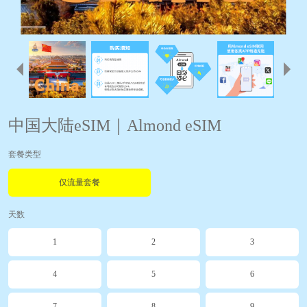
中国大陆eSIM｜Almond eSIM
套餐类型
仅流量套餐
天数
1
2
3
4
5
6
7
8
9