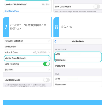
7
8
在“设置”一“蜂窝数据网络” 里
输入APN
设置APN