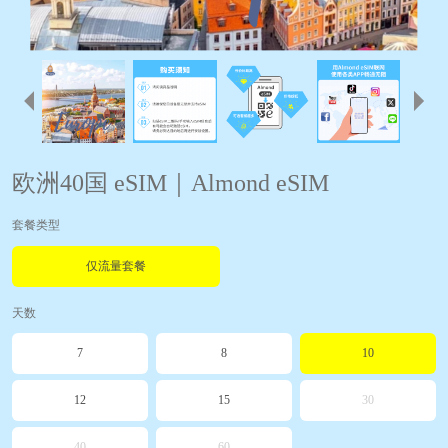
欧洲40国 eSIM｜Almond eSIM
套餐类型
仅流量套餐
天数
7
8
10
12
15
30
40
60