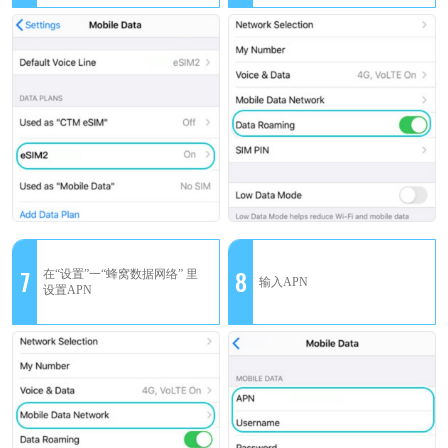
7
8
在“设置”一“蜂窝数据网络” 里
输入APN
设置APN