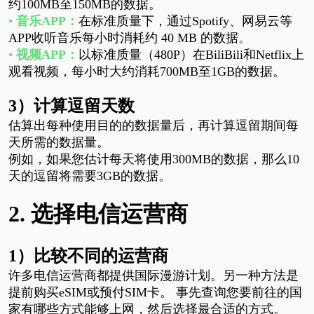
约
100MB至150MB的数据。
•
音乐
APP：
在标准质量下，通过
Spotify
、网易云等
APP
收听音乐每小时消耗约
40 MB 的数据。
•
视频
APP：
以标准质量（480P）在BiliBili
和
Netflix上
观看视频，每小时大约消耗700MB至1GB的数据。
3）
计算逗留天数
估算出每种使用目的的数据量后，再计算逗留期间每
天所需的数据量。
例如，如果您估计每天将使用
300MB的数据，那么10
天的逗留将需要3GB的数据。
2. 选择电信运营商
1）比较不同的运营商
许多电信运营商都提供国际漫游计划。另一种方法是
提前购买
eSIM或预付SIM卡。 事先查询您要前往的国
家有哪些方式能够上网，然后选择最合适的方式。