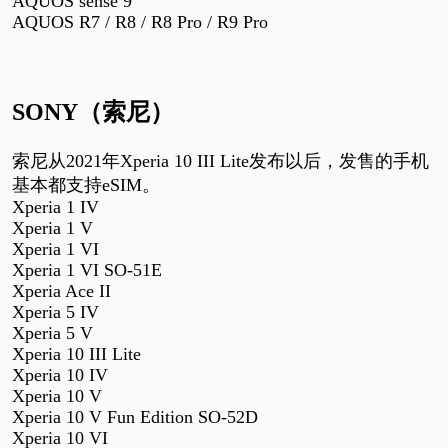
AQUOS sense 9
AQUOS R7 / R8 / R8 Pro / R9 Pro
SONY
（索尼）
索尼从
2021
年
Xperia 10 III Lite
发布以后，发售的手机
基本都支持
eSIM
。
Xperia 1 IV
Xperia 1 V
Xperia 1 VI
Xperia 1 VI SO-51E
Xperia Ace II
Xperia 5 IV
Xperia 5 V
Xperia 10 III Lite
Xperia 10 IV
Xperia 10 V
Xperia 10 V Fun Edition SO-52D
Xperia 10 VI