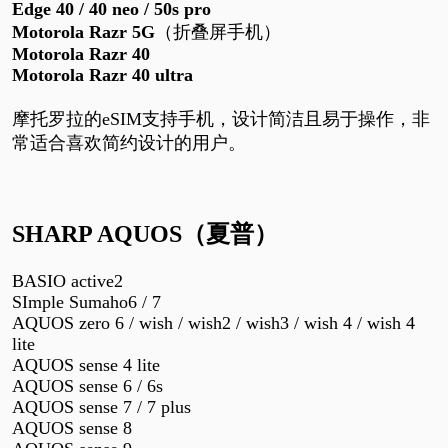
Edge 40 / 40 neo / 50s pro
Motorola Razr 5G
（折叠屏手机）
Motorola Razr
40
Motorola Razr
40 ultra
摩托罗拉的
eSIM
支持手机，设计简洁且易于操作，非
常适合喜欢简约设计的用户。
SHARP AQUOS
（夏普）
BASIO active2
SImple Sumaho6 / 7
AQUOS zero 6 / wish / wish2 / wish3 / wish 4 / wish 4
lite
AQUOS sense 4 lite
AQUOS sense 6 / 6s
AQUOS sense 7 / 7 plus
AQUOS sense 8