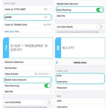
7
8
在“设置”一“蜂窝数据网络” 里
输入APN
设置APN