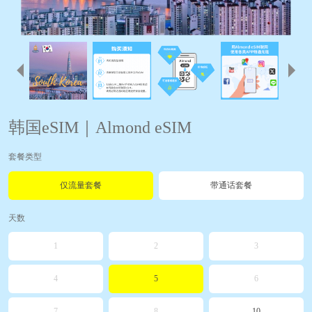
韩国eSIM｜Almond eSIM
套餐类型
仅流量套餐
带通话套餐
天数
1
2
3
4
5
6
7
8
10