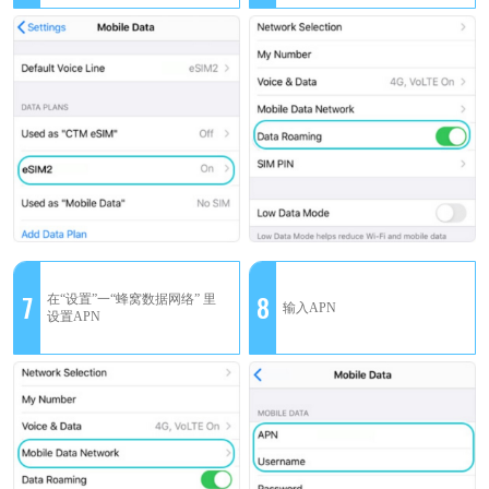
7
8
在“设置”一“蜂窝数据网络” 里
输入APN
设置APN