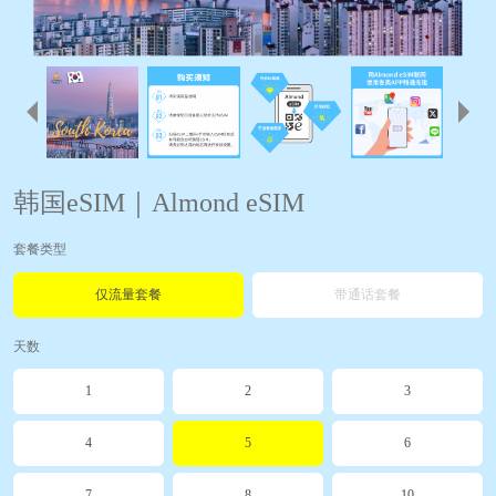
韩国eSIM｜Almond eSIM
套餐类型
仅流量套餐
带通话套餐
天数
1
2
3
4
5
6
7
8
10