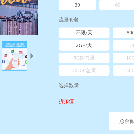
30
60
流量套餐
不限/天
50
2GB/天
3
5GB/总量
10
20GB/总量
50
选择数量
折扣值
总金额