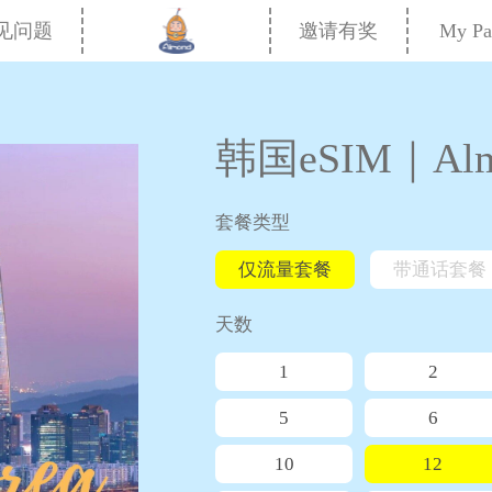
My Pa
见问题
邀请有奖
韩国eSIM｜Alm
套餐类型
仅流量套餐
带通话套餐
天数
1
2
5
6
10
12