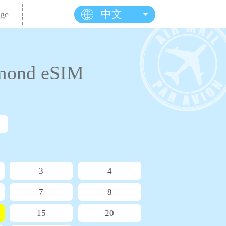
中文
ge
ond eSIM
3
4
7
8
15
20