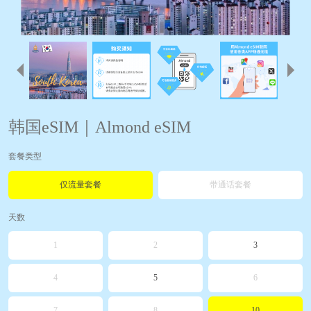
韩国eSIM｜Almond eSIM
套餐类型
仅流量套餐
带通话套餐
天数
1
2
3
4
5
6
7
8
10