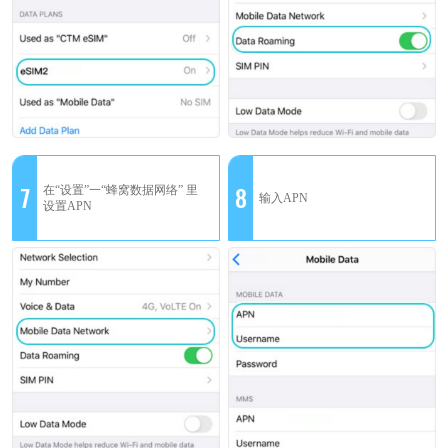
7
8
在“设置”一“蜂窝数据网络” 里
输入APN
设置APN