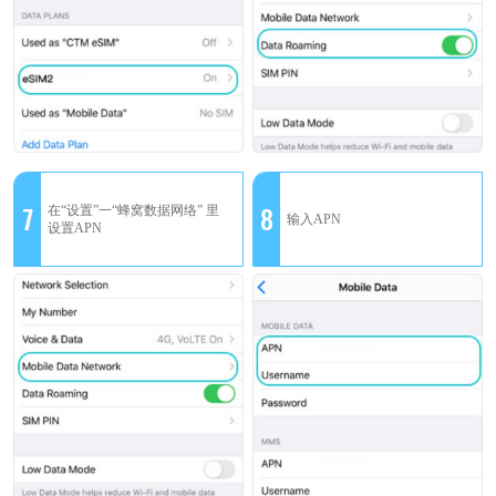
7
8
在“设置”一“蜂窝数据网络” 里
输入APN
设置APN