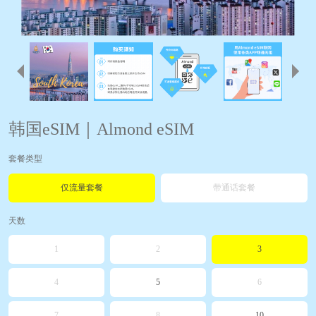
韩国eSIM｜Almond eSIM
套餐类型
仅流量套餐
带通话套餐
天数
1
2
3
4
5
6
7
8
10