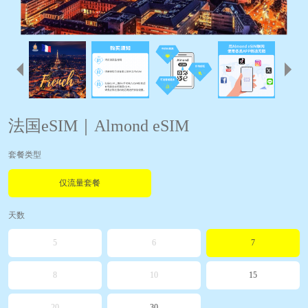
法国eSIM｜Almond eSIM
套餐类型
仅流量套餐
天数
5
6
7
8
10
15
20
30