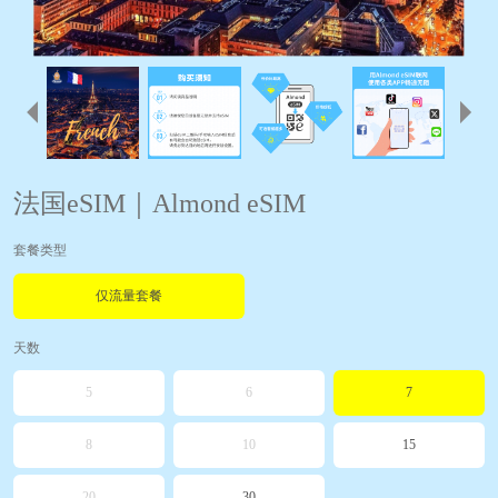
法国eSIM｜Almond eSIM
套餐类型
仅流量套餐
天数
5
6
7
8
10
15
20
30