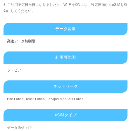
3. ご利用予定日当日になりましたら、Wi-FiをONにし、設定画面からeSIMを有
効にしてください。
データ容量
高速データ無制限
利用可能国
ラトビア
ネットワーク
Bite Latvia, Tele2 Latvia, Latvijas Mobilais Latvia
eSIMタイプ
データ通信：〇