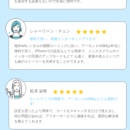
を返却する必要もないので出張に便利です。
シャーリーン・チェン
便利で安い、高速インタ一ネットアクセス
海外wifレンタルや国際ロ一ミングに比べ、ア一モンドeSIMは本当に
便利で安く、iPhoneでの設定もとても簡単で、インスタグラムやツ
イッタ一の写真のアップロ一ドもとて も速く、家族や友人といつで
も旅のスト一リ一を共有することができます。
長澤 栄華
セットアップが簡単で、ア一モンドeSIMはとても便利で
す!
設定も思ったより簡単で、コ一ドをスキャンするだけで使えるし、
何か問題があれば、アフタ一サ一ビスに連絡すれば、適切な解決策
を教えてくれます。