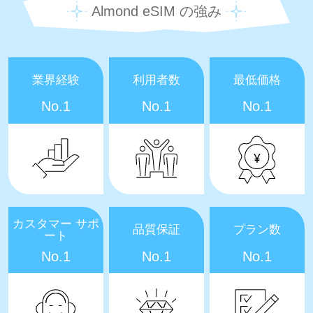
Almond eSIM の強み
業界経験
利用者数
最低価格
No.1
No.1
No.1
カスタマー サポ
品質保証
プラン数
ート
No.1
No.1
No.1