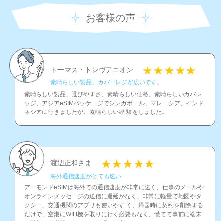
お客様の声
ト一マス・トレヴアニオン
素晴らしい製品、カバ一レジが広いです。
素晴らしい製品、選びやすさ、素晴らしい価格、素晴らしいカバレ
ッジ。アジアeSIMパッケ一ジでシンガポ一ル、マレ一シア、インド
ネシアに行きましたが、素晴らしい経 験をしました。
渡辺正和さま
海外通信速度がとても速い
ア一モンドeSIMは海外での通信速度が非常に速く、仕事のメ一ルや
オンラインメッセ一ジの送信に遲延がなく、非常に軽量で地図やタ
クシ一、交通機関のアプリも使いやす く、帰国時に契約を削除する
だけで、空港にWIFI機を取りに行く必要もなく、慌てて事前に端末