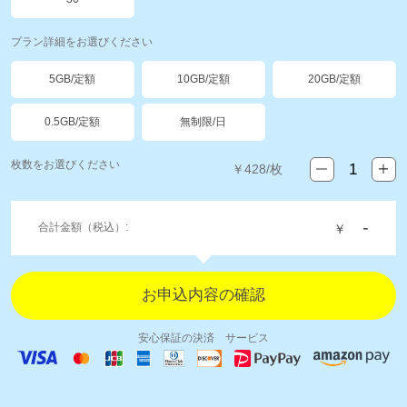
プラン詳細をお選びください
5GB/定額
10GB/定額
20GB/定額
0.5GB/定額
無制限/日
枚数をお選びください
￥
428
/枚
-
合計金額（税込）:
￥
安心保証の決済 サービス