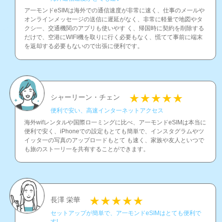
ア一モンドeSIMは海外での通信速度が非常に速く、仕事のメ一ルや
オンラインメッセ一ジの送信に遲延がなく、非常に軽量で地図やタ
クシ一、交通機関のアプリも使いやす く、帰国時に契約を削除する
だけで、空港にWIFI機を取りに行く必要もなく、慌てて事前に端末
を返却する必要もないので出張に便利です。
シャーリーン・チェン
便利で安い、高速インタ一ネットアクセス
海外wifレンタルや国際ロ一ミングに比べ、ア一モンドeSIMは本当に
便利で安く、iPhoneでの設定もとても簡単で、インスタグラムやツ
イッタ一の写真のアップロ一ドもとて も速く、家族や友人といつで
も旅のスト一リ一を共有することができます。
長澤 栄華
セットアップが簡単で、ア一モンドeSIMはとても便利で
す!