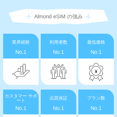
Almond eSIM の強み
業界経験
利用者数
最低価格
No.1
No.1
No.1
カスタマー サポ
品質保証
プラン数
ート
No.1
No.1
No.1