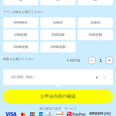
プラン詳細をお選びください
500MB/日
1GB/日
2GB/日
1GB/定額
3GB/定額
5GB/定額
10GB/定額
20GB/定額
枚数をお選びください
￥
980
/枚
-
合計金額（税込）:
￥
安心保証の決済 サービス