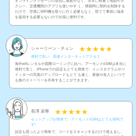
オンラインメッセ一ジの送信に遲延がなく、非常に軽量で地図やタ
クシ一、交通機関のアプリも使いやす く、帰国時に契約を削除する
だけで、空港にWIFI機を取りに行く必要もなく、慌てて事前に端末
を返却する必要もないので出張に便利です。
シャーリーン・チェン
便利で安い、高速インタ一ネットアクセス
海外wifレンタルや国際ロ一ミングに比べ、ア一モンドeSIMは本当に
便利で安く、iPhoneでの設定もとても簡単で、インスタグラムやツ
イッタ一の写真のアップロ一ドもとて も速く、家族や友人といつで
も旅のスト一リ一を共有することができます。
長澤 栄華
セットアップが簡単で、ア一モンドeSIMはとても便利で
す!
設定も思ったより簡単で、コ一ドをスキャンするだけで使えるし、