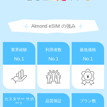
Almond eSIM の強み
業界経験
利用者数
最低価格
No.1
No.1
No.1
カスタマー サポ
品質保証
プラン数
ート