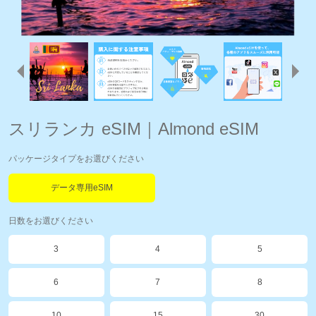
スリランカ eSIM｜Almond eSIM
パッケージタイプをお選びください
データ専用eSIM
日数をお選びください
3
4
5
6
7
8
10
15
30