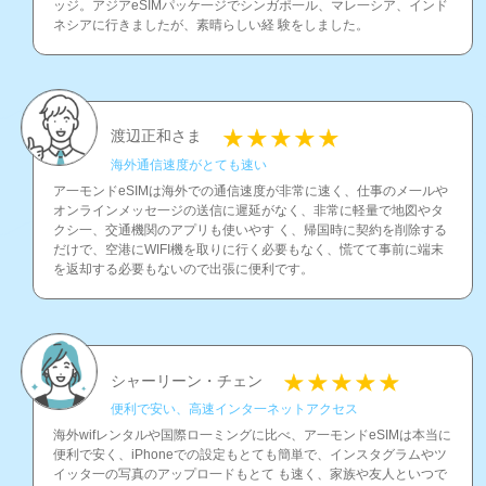
ッジ。アジアeSIMパッケ一ジでシンガポ一ル、マレ一シア、インド
ネシアに行きましたが、素晴らしい経 験をしました。
渡辺正和さま
海外通信速度がとても速い
ア一モンドeSIMは海外での通信速度が非常に速く、仕事のメ一ルや
オンラインメッセ一ジの送信に遲延がなく、非常に軽量で地図やタ
クシ一、交通機関のアプリも使いやす く、帰国時に契約を削除する
だけで、空港にWIFI機を取りに行く必要もなく、慌てて事前に端末
を返却する必要もないので出張に便利です。
シャーリーン・チェン
便利で安い、高速インタ一ネットアクセス
海外wifレンタルや国際ロ一ミングに比べ、ア一モンドeSIMは本当に
便利で安く、iPhoneでの設定もとても簡単で、インスタグラムやツ
イッタ一の写真のアップロ一ドもとて も速く、家族や友人といつで