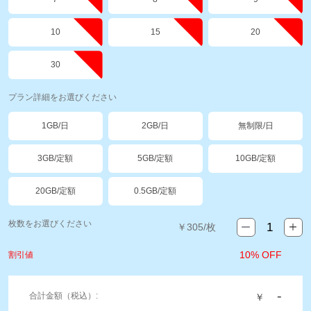
10
15
20
30
プラン詳細をお選びください
1GB/日
2GB/日
無制限/日
3GB/定額
5GB/定額
10GB/定額
20GB/定額
0.5GB/定額
枚数をお選びください
￥
305
/枚
10% OFF
割引値
-
合計金額（税込）:
￥