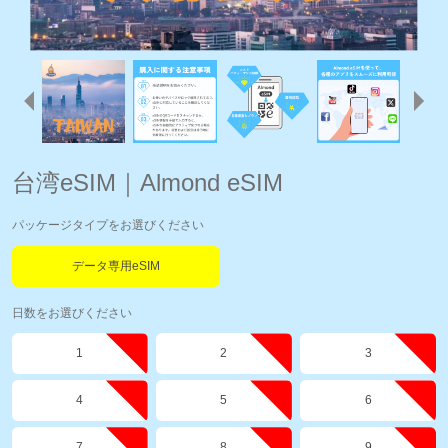
台湾eSIM｜Almond eSIM
パッケージタイプをお選びください
データ専用eSIM
日数をお選びください
1
2
3
4
5
6
7
8
9