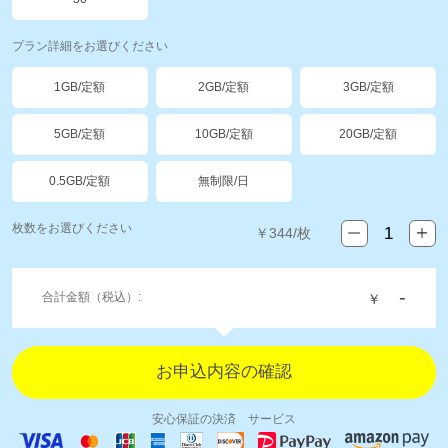
プラン詳細をお選びください
1GB/定額
2GB/定額
3GB/定額
5GB/定額
10GB/定額
20GB/定額
0.5GB/定額
無制限/日
枚数をお選びください
￥
344
/枚
-
合計金額（税込）:
￥
安心保証の決済 サービス