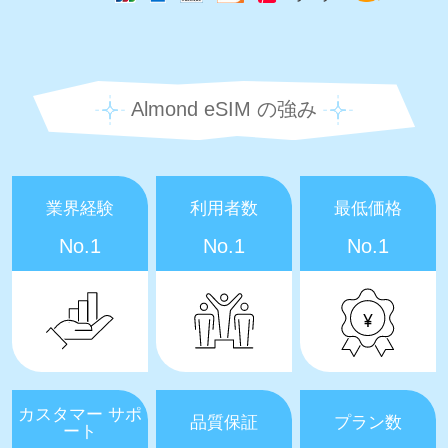
Almond eSIM の強み
業界経験
利用者数
最低価格
No.1
No.1
No.1
カスタマー サポ
品質保証
プラン数
ート