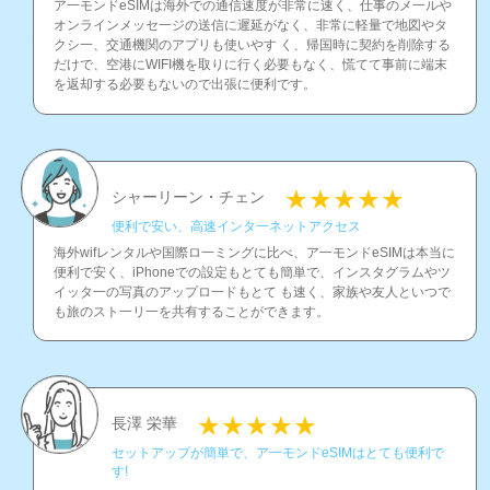
ア一モンドeSIMは海外での通信速度が非常に速く、仕事のメ一ルや
オンラインメッセ一ジの送信に遲延がなく、非常に軽量で地図やタ
クシ一、交通機関のアプリも使いやす く、帰国時に契約を削除する
だけで、空港にWIFI機を取りに行く必要もなく、慌てて事前に端末
を返却する必要もないので出張に便利です。
シャーリーン・チェン
便利で安い、高速インタ一ネットアクセス
海外wifレンタルや国際ロ一ミングに比べ、ア一モンドeSIMは本当に
便利で安く、iPhoneでの設定もとても簡単で、インスタグラムやツ
イッタ一の写真のアップロ一ドもとて も速く、家族や友人といつで
も旅のスト一リ一を共有することができます。
長澤 栄華
セットアップが簡単で、ア一モンドeSIMはとても便利で
す!