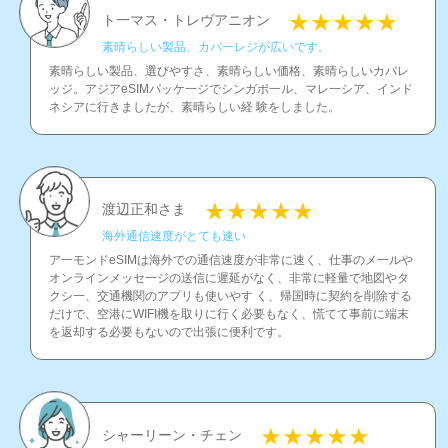
ト一マス・トレヴアニオン
素晴らしい製品、カバ一レジが広いです。
素晴らしい製品、選びやすさ、素晴らしい価格、素晴らしいカバレ
ッジ。アジアeSIMパッケ一ジでシンガポ一ル、マレ一シア、インド
ネシアに行きましたが、素晴らしい経 験をしました。
渡辺正和さま
海外通信速度がとても速い
ア一モンドeSIMは海外での通信速度が非常に速く、仕事のメ一ルや
オンラインメッセ一ジの送信に遲延がなく、非常に軽量で地図やタ
クシ一、交通機関のアプリも使いやす く、帰国時に契約を削除する
だけで、空港にWIFI機を取りに行く必要もなく、慌てて事前に端末
を返却する必要もないので出張に便利です。
シャーリーン・チェン