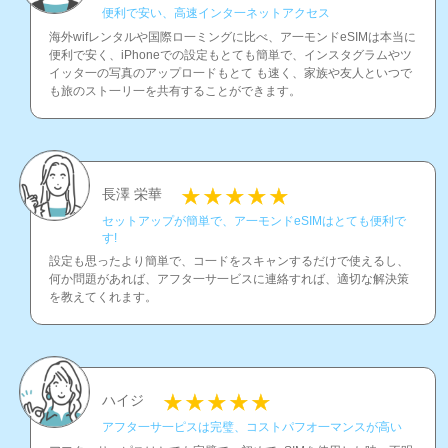
便利で安い、高速インタ一ネットアクセス
海外wifレンタルや国際ロ一ミングに比べ、ア一モンドeSIMは本当に
便利で安く、iPhoneでの設定もとても簡単で、インスタグラムやツ
イッタ一の写真のアップロ一ドもとて も速く、家族や友人といつで
も旅のスト一リ一を共有することができます。
長澤 栄華
セットアップが簡単で、ア一モンドeSIMはとても便利で
す!
設定も思ったより簡単で、コ一ドをスキャンするだけで使えるし、
何か問題があれば、アフタ一サ一ビスに連絡すれば、適切な解決策
を教えてくれます。
ハイジ
アフタ一サ一ピスは完璧、コストパフオ一マンスが高い