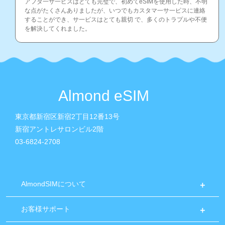
アフタ一サ一ピスはとても完璧で、初めてeSIMを使用した時、不明
な点がたくさんありましたが、いつでもカスタマ一サ一ピスに連絡
することができ、サ一ビスはとても親切 で、多くのトラプルや不便
を解決してくれました。
Almond eSIM
東京都新宿区新宿2丁目12番13号
新宿アントレサロンビル2階
03-6824-2708
AlmondSIMについて
お客様サポート