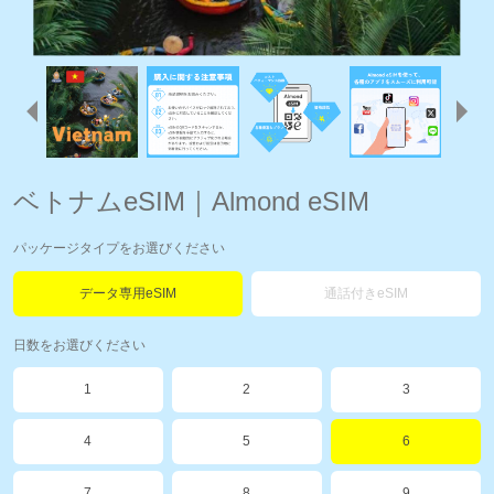
ベトナムeSIM｜Almond eSIM
パッケージタイプをお選びください
データ専用eSIM
通話付きeSIM
日数をお選びください
1
2
3
4
5
6
7
8
9