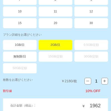
10
11
12
15
20
30
プラン詳細をお選びください
1GB/日
2GB/日
0.5GB/定額
無制限/日
15GB/定額
30GB/定額
50GB/定額
枚数をお選びください
￥
2180
/枚
10% OFF
割引値
1962
合計金額（税込）:
￥