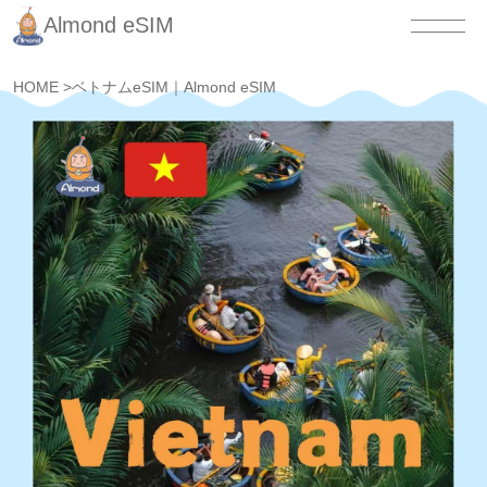
Almond eSIM
HOME
>
ベトナムeSIM｜Almond eSIM