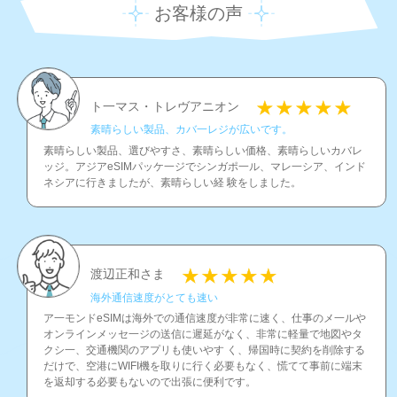
お客様の声
ト一マス・トレヴアニオン
素晴らしい製品、カバ一レジが広いです。
素晴らしい製品、選びやすさ、素晴らしい価格、素晴らしいカバレ
ッジ。アジアeSIMパッケ一ジでシンガポ一ル、マレ一シア、インド
ネシアに行きましたが、素晴らしい経 験をしました。
渡辺正和さま
海外通信速度がとても速い
ア一モンドeSIMは海外での通信速度が非常に速く、仕事のメ一ルや
オンラインメッセ一ジの送信に遲延がなく、非常に軽量で地図やタ
クシ一、交通機関のアプリも使いやす く、帰国時に契約を削除する
だけで、空港にWIFI機を取りに行く必要もなく、慌てて事前に端末
を返却する必要もないので出張に便利です。