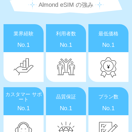
Almond eSIM の強み
業界経験
利用者数
最低価格
No.1
No.1
No.1
カスタマー サポ
品質保証
プラン数
ート
No.1
No.1
No.1