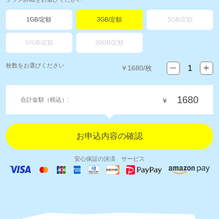
1GB/定額
3GB/定額
5GB/定額
10GB/定額
20GB/定額
枚数をお選びください
￥
1680
/枚
1680
合計金額（税込）:
￥
安心保証の決済 サービス