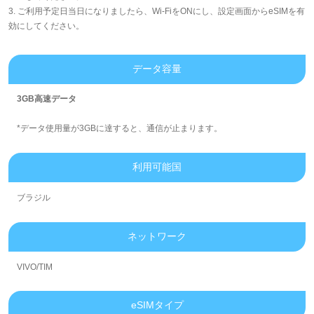
3. ご利用予定日当日になりましたら、Wi-FiをONにし、設定画面からeSIMを有
効にしてください。
データ容量
3GB高速データ
*データ使用量が3GBに達すると、通信が止まります。
利用可能国
ブラジル
ネットワーク
VIVO/TIM
eSIMタイプ