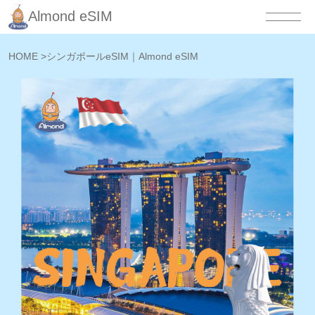
Almond eSIM
HOME
>
シンガポールeSIM｜Almond eSIM