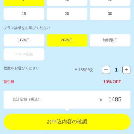
15
20
30
プラン詳細をお選びください
1GB/日
2GB/日
無制限/日
0.5GB/定額
枚数をお選びください
￥
1650
/枚
10% OFF
割引値
1485
合計金額（税込）:
￥