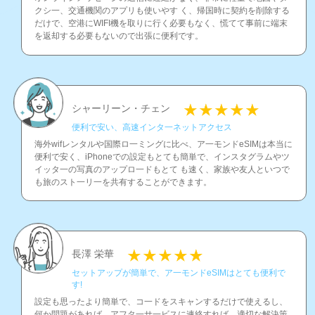
クシ一、交通機関のアプリも使いやす く、帰国時に契約を削除する
だけで、空港にWIFI機を取りに行く必要もなく、慌てて事前に端末
を返却する必要もないので出張に便利です。
シャーリーン・チェン
便利で安い、高速インタ一ネットアクセス
海外wifレンタルや国際ロ一ミングに比べ、ア一モンドeSIMは本当に
便利で安く、iPhoneでの設定もとても簡単で、インスタグラムやツ
イッタ一の写真のアップロ一ドもとて も速く、家族や友人といつで
も旅のスト一リ一を共有することができます。
長澤 栄華
セットアップが簡単で、ア一モンドeSIMはとても便利で
す!
設定も思ったより簡単で、コ一ドをスキャンするだけで使えるし、
何か問題があれば、アフタ一サ一ビスに連絡すれば、適切な解決策