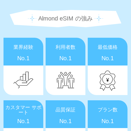
Almond eSIM の強み
業界経験
利用者数
最低価格
No.1
No.1
No.1
カスタマー サポ
品質保証
プラン数
ート
No.1
No.1
No.1