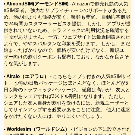
▪ AlmondSIM(アーモンドSIM)
- Amazonで超売れ筋の人気
eSIM業者。 強力なサプライチェーンのサポートがあるた
め、他の国よりも価格が安く、種類も豊富。 自動応答機能
で24時間カスタマーサービスを提供。 しかし、アプリが提
供されていないため、トラフィックの利用状況を確認する
手段がありません。 一方、ウェブサイトは最近開設された
ようで、ややスパルタンな印象を受けます。 しかし、まだ
始まったばかりなので、価格が安いだけでなく、新規ユー
ザー向けの割引クーポンも配布しており、なかなか良さそ
うな気がします。
▪ Airalo（エアラロ）
- こちらもアプリ付きの人気eSIMサイ
ト。 少額の日数パッケージはほとんどなく、ほとんどが5
日以降のトラフィックパッケージ。 値段は高いが、友人と
リンクをシェアすれば3米ドル割引になります。 ただし、
シェアした友人自身が割引を受けるには、新規ユーザーと
してサインアップする必要があることに注意。 他人に迷惑
をかけたくない人には、やりにくいでしょう。
▪ Worldesim（ワールドシム）
- ビジョンの下に設立された