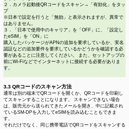
２．カメラ起動後
QRコードをスキャン→「有効化」をタッ
プ
※日本で設定を行うと「無効」と表示されますが、異常で
はありません。
３．「日本で使用中のキャリア」を「
OFF」に、「設定し
たeSIM」を「ON」に
購入したパッケージが
APNの追加を要求しているか、実名
認証などの追加要件を要求しているかどうかを確認する必
要があることに注意してください。 また、セットアップの
前にWi-Fiなどでインターネットに接続する必要がありま
す。
3.3
QRコードのスキャン方法
通常は別の端末で
QRコードを開くか、QRコードを印刷し
てスキャンすることになります。 スキャンできない場合
は、販売元から送られてきたメールを開き、中に記載され
ているSM-DPを入力してeSIMを読み込むこともできま
す。
それだけでなく、同じ携帯電話で
QRコードをスキャンする