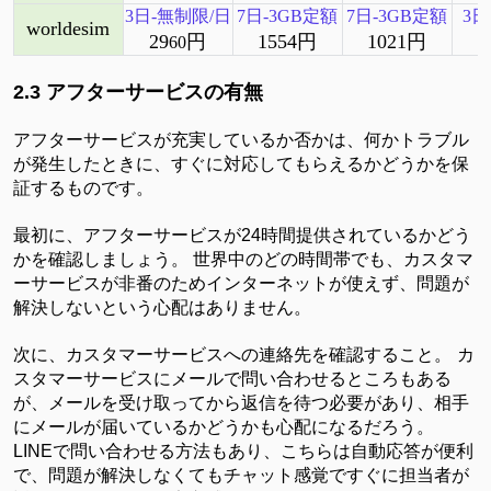
3日-無制限/日
7日-3GB定額
7日-3GB定額
3日
worldesim
29
円
1554円
1021円
60
1
2.3 アフターサービスの有無
アフターサービスが充実しているか否かは、何かトラブル
が発生したときに、すぐに対応してもらえるかどうかを保
証するものです。
最初に、アフターサービスが
24時間提供されているかどう
かを確認しましょう。 世界中のどの時間帯でも、カスタマ
ーサービスが非番のためインターネットが使えず、問題が
解決しないという心配はありません。
次に、カスタマーサービスへの連絡先を確認すること。
カ
スタマーサービスにメールで問い合わせるところもある
が、メールを受け取ってから返信を待つ必要があり、相手
にメールが届いているかどうかも心配になるだろう。
LINEで問い合わせる方法もあり、こちらは自動応答が便利
で、問題が解決しなくてもチャット感覚ですぐに担当者が