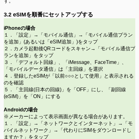
す。
3.2 eSIMを順番にセットアップす
る
iPhoneの場合
１．「設定」
→「モバイル通信」→「モバイル通信プラン
を追加」(あるいは「eSIM追加」)をタップ
２．カメラ起動後
QRコードをスキャン→「モバイル通信プ
ランを追加」をタップ
３．「デフォルト回線」、「
iMessage、FaceTime」、
「モバイルデータ通信」は「主回線」を選択
４．登録した
eSIMが「以前○○○として使用」と表示される
のを確認
５．「主回線
(日本の回線)」を「OFF」にし、「副回線
(eSIM)」を「ON」にする
Androidの場合
※メーカーによって表示画面が異なる場合があります。
１．「設定」
→「ネットワークとインターネット」→「モ
バイルネットワーク」→「代わりにSIMをダウンロードし
ますか？」をタップ