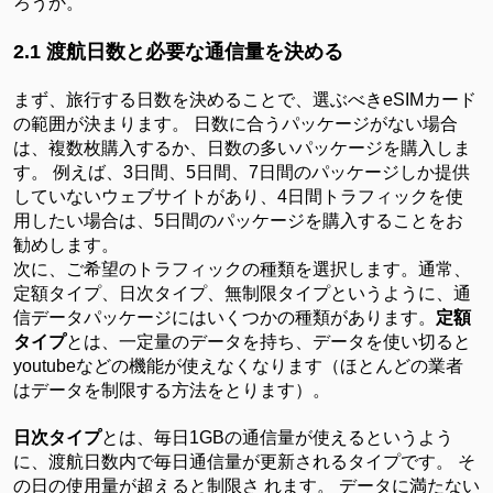
ろうか。
2.1 渡航日数と必要な通信量を決める
まず、旅行する日数を決めることで、選ぶべき
eSIMカード
の範囲が決まります。 日数に合うパッケージがない場合
は、複数枚購入するか、日数の多いパッケージを購入しま
す。 例えば、3日間、5日間、7日間のパッケージしか提供
していないウェブサイトがあり、4日間トラフィックを使
用したい場合は、5日間のパッケージを購入することをお
勧めします。
次に、ご希望のトラフィックの種類を選択します。通常、
定額タイプ、日次タイプ、無制限タイプというように、通
信データパッケージにはいくつかの種類があります。
定額
タイプ
とは、一定量のデータを持ち、データを使い切ると
youtubeなどの機能が使えなくなります（ほとんどの業者
はデータを制限する方法をとります）。
日次タイプ
とは、毎日
1GBの通信量が使えるというよう
に、渡航日数内で毎日通信量が更新されるタイプです。 そ
の日の使用量が超えると制限さ れます。 データに満たない