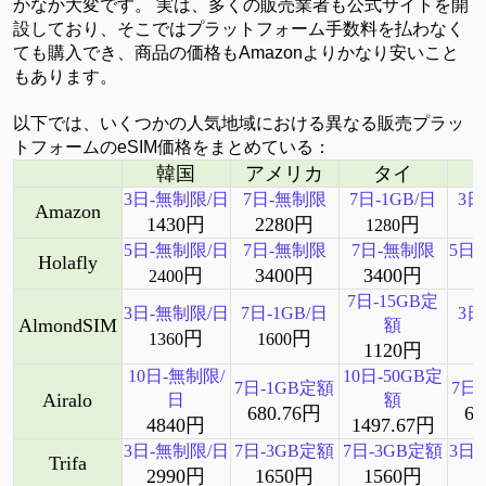
かなか大変です。 実は、多くの販売業者も公式サイトを開
設しており、そこではプラットフォーム手数料を払わなく
ても購入でき、商品の価格もAmazonよりかなり安いこと
もあります。
以下では、いくつかの人気地域における異なる販売プラッ
トフォームの
eSIM価格をまとめている：
韓国
アメリカ
タイ
3日-無制限/日
7日-無制限
7日-1GB/日
3日
Amazon
1430円
2280円
円
1280
5
日
-無制限/日
7日-無制限
7日-無制限
5
日
Holafly
円
3400円
3400円
2400
2
7日-15GB定
3日-無制限/日
7日-1GB/日
3日
AlmondSIM
額
円
円
1360
1600
1120円
10日-無制限/
10日-50GB定
7日-1GB定額
7日
Airalo
日
額
680.76円
68
4840円
1497.67円
3日-無制限/日
7日-3GB定額
7日-3GB定額
3日
Trifa
2990円
1650円
1560円
2