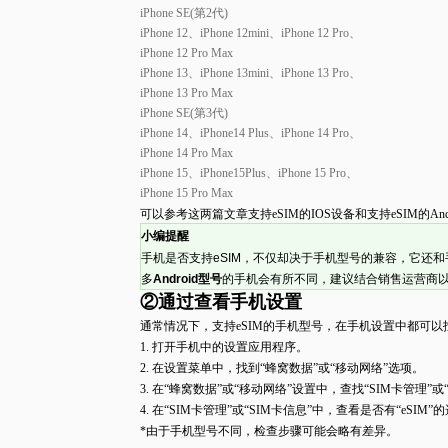
iPhone SE(第2代)
iPhone 12、iPhone 12mini、iPhone 12 Pro、
iPhone 12 Pro Max
iPhone 13、iPhone 13mini、iPhone 13 Pro、
iPhone 13 Pro Max
iPhone SE(第3代)
iPhone 14、iPhone14 Plus、iPhone 14 Pro、
iPhone 14 Pro Max
iPhone 15、iPhone15Plus、iPhone 15 Pro、
iPhone 15 Pro Max
可以参考这
两篇
文章
支持
eSIM
的
IOS
设备
和
支持
eSIM
的
And
小编提醒
手机是否支持
eSIM
，不仅却决于手机型号的兼容，它还和
多
Android
型号
的手机会有所不同，建议结合销售运营商
②通过查看手机设置
通常情况下，支持
eSIM
的手机型号，在手机设置中都可以
1.
打开手机中的设置应用程序。
2.
在设置菜单中，找到
“
蜂窝数据
”
或
“
移动网络
”
选项。
3.
在
“
蜂窝数据
”
或
“
移动网络
”
设置中，查找
“SIM
卡管理
”
或
4.
在
“SIM
卡管理
”
或
“SIM
卡信息
”
中，查看是否有
“eSIM”
的
*
由于手机型号不同，检查步骤可能会略有差异。