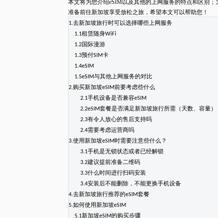
本文将为您介绍
eSIM
以及其他的上网服务的特点和区别；
准备前往新加坡享受放松之旅，希望本文可以帮助您！
1.
去新加坡旅行时可以选择哪些上网服务
1.1
租赁随身
WiFi
1.2
国际漫游
1.3
预付
SIM
卡
1.4eSIM
1.5eSIM
与其他上网服务的对比
2.
购买新加坡
eSIM
前要考虑些什么
2.1
手机设备是否兼容
eSIM
2.2eSIM
套餐是否满足新加坡旅行所需（天数、容量）
2.3
有令人放心的售后支持吗
2.4
需要考虑运营商吗
3.
使用新加坡
eSIM
时需要注意些什么？
3.1
手机是无锁状态或者已经解锁
3.2
建议提前准备二维码
3.3
什么时间进行扫码安装
3.4
安装后不能删除，不能更换手机设备
4.
去新加坡旅行推荐的
eSIM
套餐
5.
如何使用新加坡
eSIM
5.1
新加坡
eSIM
的购买步骤