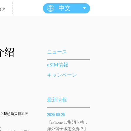
中文
ge
介绍
ニュース
eSIM情報
キャンペーン
最新情報
2025.09.25
？我想购买新加坡
【iPhone 17取消卡槽，
。
海外留子该怎么办？】