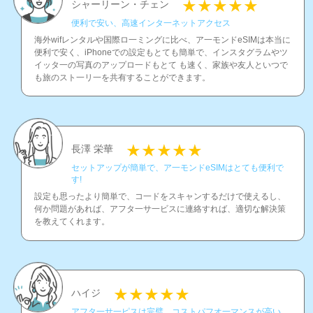
シャーリーン・チェン
便利で安い、高速インタ一ネットアクセス
海外wifレンタルや国際ロ一ミングに比べ、ア一モンドeSIMは本当に
便利で安く、iPhoneでの設定もとても簡単で、インスタグラムやツ
イッタ一の写真のアップロ一ドもとて も速く、家族や友人といつで
も旅のスト一リ一を共有することができます。
長澤 栄華
セットアップが簡単で、ア一モンドeSIMはとても便利で
す!
設定も思ったより簡単で、コ一ドをスキャンするだけで使えるし、
何か問題があれば、アフタ一サ一ビスに連絡すれば、適切な解決策
を教えてくれます。
ハイジ
アフタ一サ一ピスは完璧、コストパフオ一マンスが高い