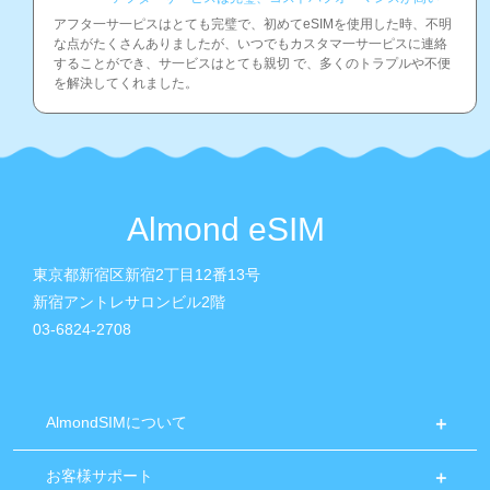
アフタ一サ一ピスはとても完璧で、初めてeSIMを使用した時、不明
な点がたくさんありましたが、いつでもカスタマ一サ一ピスに連絡
することができ、サ一ビスはとても親切 で、多くのトラプルや不便
を解決してくれました。
Almond eSIM
東京都新宿区新宿2丁目12番13号
新宿アントレサロンビル2階
03-6824-2708
AlmondSIMについて
お客様サポート