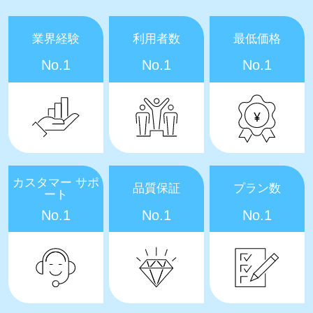
業界経験
利用者数
最低価格
No.1
No.1
No.1
カスタマー サポ
品質保証
プラン数
ート
No.1
No.1
No.1