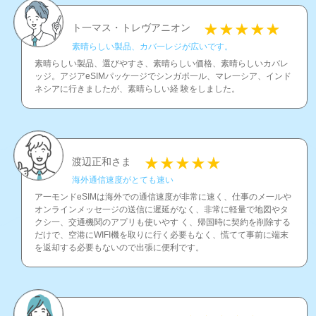
ト一マス・トレヴアニオン
素晴らしい製品、カバ一レジが広いです。
素晴らしい製品、選びやすさ、素晴らしい価格、素晴らしいカバレ
ッジ。アジアeSIMパッケ一ジでシンガポ一ル、マレ一シア、インド
ネシアに行きましたが、素晴らしい経 験をしました。
渡辺正和さま
海外通信速度がとても速い
ア一モンドeSIMは海外での通信速度が非常に速く、仕事のメ一ルや
オンラインメッセ一ジの送信に遲延がなく、非常に軽量で地図やタ
クシ一、交通機関のアプリも使いやす く、帰国時に契約を削除する
だけで、空港にWIFI機を取りに行く必要もなく、慌てて事前に端末
を返却する必要もないので出張に便利です。