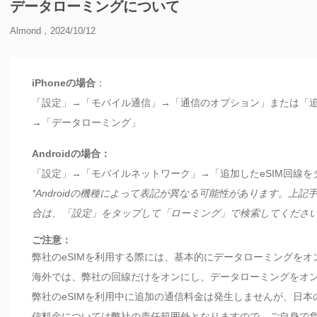
データローミングについて
Almond，2024/10/12
iPhoneの場合
：
「設定」→「モバイル通信」→「通信のオプション」または「追
→「データローミング」
Androidの場合：
「設定」→「モバイルネットワーク」→「追加したeSIM回線
*Androidの機種によって表記が異なる可能性があります。上
合は、「設定」をタップして「ローミング」で検索してくださ
ご注意：
弊社のeSIMを利用する際には、基本的にデータローミングを
海外では、弊社の回線だけをオンにし、データローミングをオ
弊社のeSIMを利用中に追加の通信料金は発生しませんが、日
信料金については弊社の責任範囲外となりますので、ご自身で