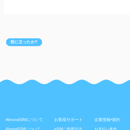
役に立ったか?
AlmondSIMについて
お客様サポート
企業情報•規約
AlmondSIMについて
eSIMご利用方法
お支払い条件