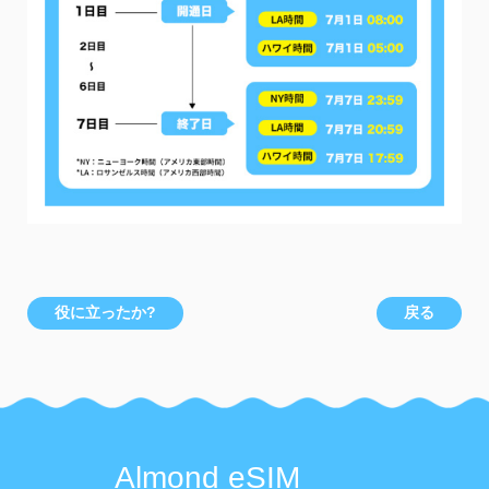
役に立ったか?
戻る
Almond eSIM