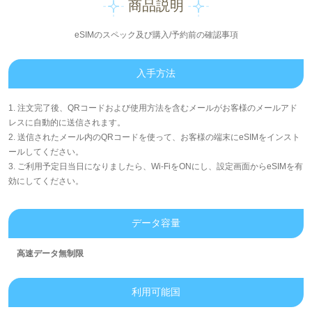
商品説明
eSIMのスペック及び購入/予約前の確認事項
入手方法
1. 注文完了後、QRコードおよび使用方法を含むメールがお客様のメールアド
レスに自動的に送信されます。
2. 送信されたメール内のQRコードを使って、お客様の端末にeSIMをインスト
ールしてください。
3. ご利用予定日当日になりましたら、Wi-FiをONにし、設定画面からeSIMを有
効にしてください。
データ容量
高速データ無制限
利用可能国