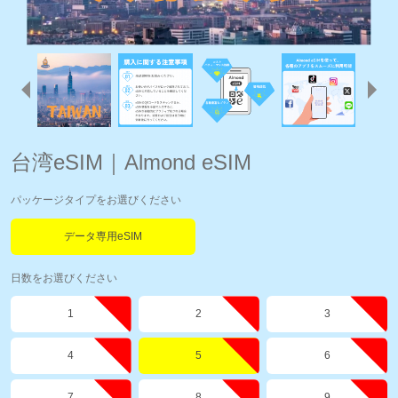
台湾eSIM｜Almond eSIM
パッケージタイプをお選びください
データ専用eSIM
日数をお選びください
1
2
3
4
5
6
7
8
9