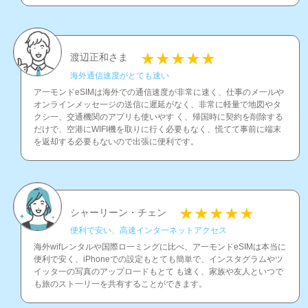
渡辺正和さま
海外通信速度がとても速い
ア一モンドeSIMは海外での通信速度が非常に速く、仕事のメ一ルや
オンラインメッセ一ジの送信に遲延がなく、非常に軽量で地図やタ
クシ一、交通機関のアプリも使いやす く、帰国時に契約を削除する
だけで、空港にWIFI機を取りに行く必要もなく、慌てて事前に端末
を返却する必要もないので出張に便利です。
シャーリーン・チェン
便利で安い、高速インタ一ネットアクセス
海外wifレンタルや国際ロ一ミングに比べ、ア一モンドeSIMは本当に
便利で安く、iPhoneでの設定もとても簡単で、インスタグラムやツ
イッタ一の写真のアップロ一ドもとて も速く、家族や友人といつで
も旅のスト一リ一を共有することができます。