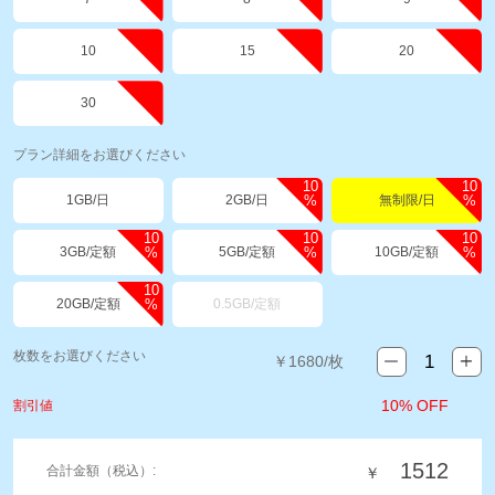
10
15
20
30
プラン詳細をお選びください
10
10
1GB/日
2GB/日
無制限/日
%
%
10
10
10
3GB/定額
5GB/定額
10GB/定額
%
%
%
10
20GB/定額
0.5GB/定額
%
枚数をお選びください
￥
1680
/枚
10% OFF
割引値
1512
合計金額（税込）:
￥