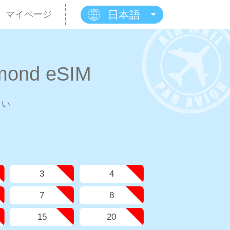
日本語
マイページ
ond eSIM
さい
3
4
7
8
15
20