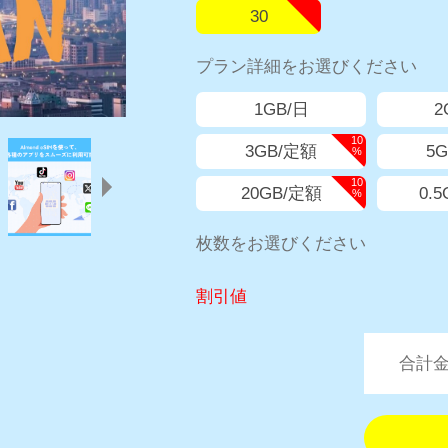
30
プラン詳細をお選びください
1GB/日
2
10
3GB/定額
5
%
10
20GB/定額
0.
%
枚数をお選びください
割引値
合計金