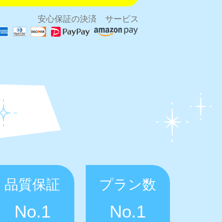
安心保証の決済 サービス
品質保証
プラン数
No.1
No.1