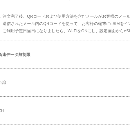
1. 注文完了後、QRコードおよび使用方法を含むメールがお客様のメー
2. 送信されたメール内のQRコードを使って、お客様の端末にeSIMを
3. ご利用予定日当日になりましたら、Wi-FiをONにし、設定画面からe
高速データ無制限
台湾
CHT