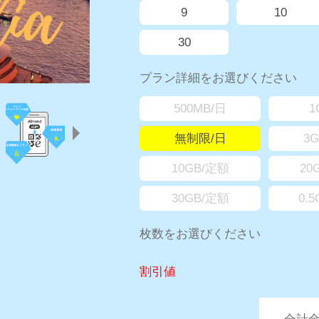
9
10
30
プラン詳細をお選びください
500MB/日
1
無制限/日
3
10GB/定額
20
30GB/定額
0.
枚数をお選びください
割引値