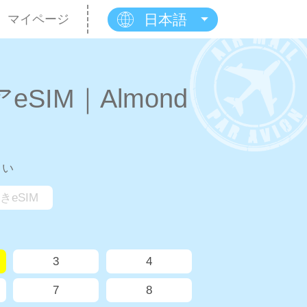
日本語
マイページ
SIM｜Almond
さい
きeSIM
3
4
7
8