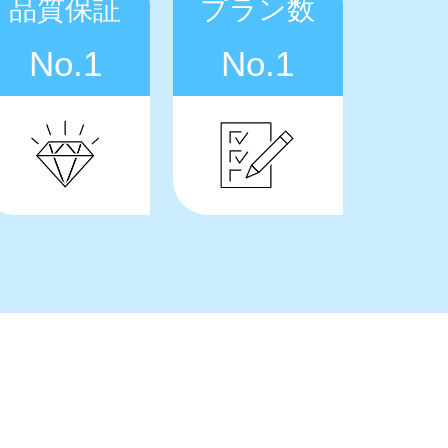
品質保証
プラン数
No.1
No.1