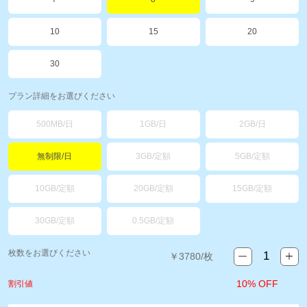
10
15
20
30
プラン詳細をお選びください
500MB/日
1GB/日
2GB/日
無制限/日
3GB/定額
5GB/定額
10GB/定額
20GB/定額
15GB/定額
30GB/定額
0.5GB/定額
枚数をお選びください
￥
3780
/枚
10% OFF
割引値