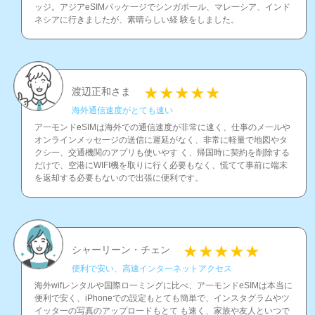
ッジ。アジアeSIMパッケ一ジでシンガポ一ル、マレ一シア、インド
ネシアに行きましたが、素晴らしい経 験をしました。
渡辺正和さま
海外通信速度がとても速い
ア一モンドeSIMは海外での通信速度が非常に速く、仕事のメ一ルや
オンラインメッセ一ジの送信に遲延がなく、非常に軽量で地図やタ
クシ一、交通機関のアプリも使いやす く、帰国時に契約を削除する
だけで、空港にWIFI機を取りに行く必要もなく、慌てて事前に端末
を返却する必要もないので出張に便利です。
シャーリーン・チェン
便利で安い、高速インタ一ネットアクセス
海外wifレンタルや国際ロ一ミングに比べ、ア一モンドeSIMは本当に
便利で安く、iPhoneでの設定もとても簡単で、インスタグラムやツ
イッタ一の写真のアップロ一ドもとて も速く、家族や友人といつで