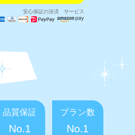
安心保証の決済 サービス
品質保証
プラン数
No.1
No.1