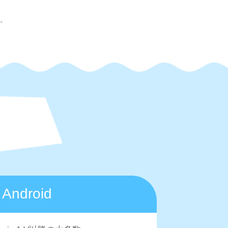
い。
Android