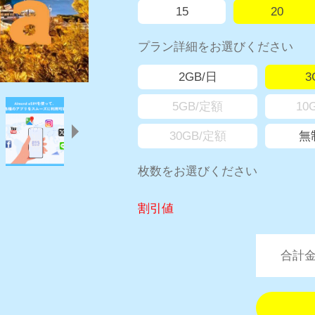
15
20
プラン詳細をお選びください
2GB/日
3
5GB/定額
10
30GB/定額
無
枚数をお選びください
割引値
合計金