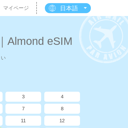
日本語
マイページ
Almond eSIM
さい
3
4
7
8
11
12