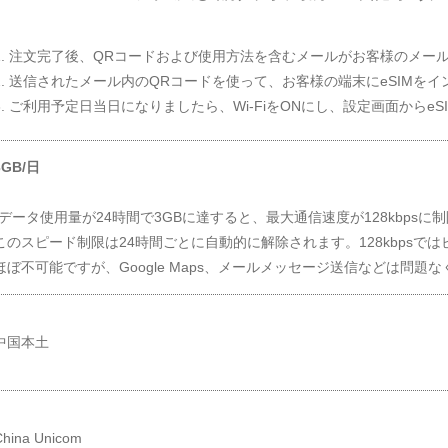
1. 注文完了後、QRコードおよび使用方法を含むメールがお客様のメー
2. 送信されたメール内のQRコードを使って、お客様の端末にeSIMを
3. ご利用予定日当日になりましたら、Wi-FiをONにし、設定画面からe
3GB/日
*データ使用量が24時間で3GBに達すると、最大通信速度が128kbpsに
このスピード制限は24時間ごとに自動的に解除されます。128kbpsではビ
ほぼ不可能ですが、Google Maps、メールメッセージ送信などは問題
中国本土
China Unicom