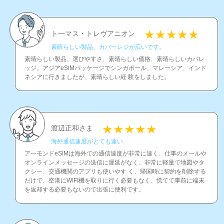
ト一マス・トレヴアニオン
素晴らしい製品、カバ一レジが広いです。
素晴らしい製品、選びやすさ、素晴らしい価格、素晴らしいカバレ
ッジ。アジアeSIMパッケ一ジでシンガポ一ル、マレ一シア、インド
ネシアに行きましたが、素晴らしい経 験をしました。
渡辺正和さま
海外通信速度がとても速い
ア一モンドeSIMは海外での通信速度が非常に速く、仕事のメ一ルや
オンラインメッセ一ジの送信に遲延がなく、非常に軽量で地図やタ
クシ一、交通機関のアプリも使いやす く、帰国時に契約を削除する
だけで、空港にWIFI機を取りに行く必要もなく、慌てて事前に端末
を返却する必要もないので出張に便利です。