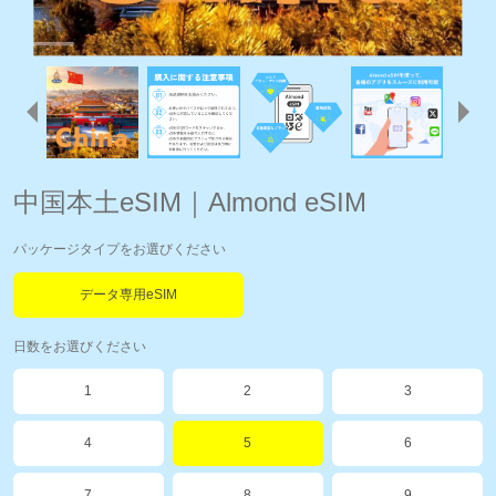
中国本土eSIM｜Almond eSIM
パッケージタイプをお選びください
データ専用eSIM
日数をお選びください
1
2
3
4
5
6
7
8
9