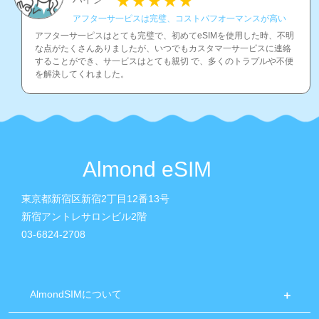
アフタ一サ一ピスは完璧、コストパフオ一マンスが高い
アフタ一サ一ピスはとても完璧で、初めてeSIMを使用した時、不明
な点がたくさんありましたが、いつでもカスタマ一サ一ピスに連絡
することができ、サ一ビスはとても親切 で、多くのトラプルや不便
を解決してくれました。
Almond eSIM
東京都新宿区新宿2丁目12番13号
新宿アントレサロンビル2階
03-6824-2708
AlmondSIMについて