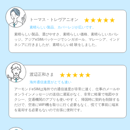
ト一マス・トレヴアニオン
素晴らしい製品、カバ一レジが広いです。
素晴らしい製品、選びやすさ、素晴らしい価格、素晴らしいカバレ
ッジ。アジアeSIMパッケ一ジでシンガポ一ル、マレ一シア、インド
ネシアに行きましたが、素晴らしい経 験をしました。
渡辺正和さま
海外通信速度がとても速い
ア一モンドeSIMは海外での通信速度が非常に速く、仕事のメ一ルや
オンラインメッセ一ジの送信に遲延がなく、非常に軽量で地図やタ
クシ一、交通機関のアプリも使いやす く、帰国時に契約を削除する
だけで、空港にWIFI機を取りに行く必要もなく、慌てて事前に端末
を返却する必要もないので出張に便利です。