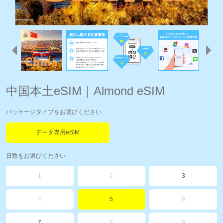
中国本土eSIM｜Almond eSIM
パッケージタイプをお選びください
データ専用eSIM
日数をお選びください
1
2
3
4
5
6
7
8
9