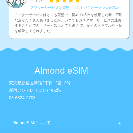
アフタ一サ一ピスは完璧、コストパフオ一マンスが高い
アフタ一サ一ピスはとても完璧で、初めてeSIMを使用した時、不明
な点がたくさんありましたが、いつでもカスタマ一サ一ピスに連絡
することができ、サ一ビスはとても親切 で、多くのトラプルや不便
を解決してくれました。
Almond eSIM
東京都新宿区新宿2丁目12番13号
新宿アントレサロンビル2階
03-6824-2708
AlmondSIMについて