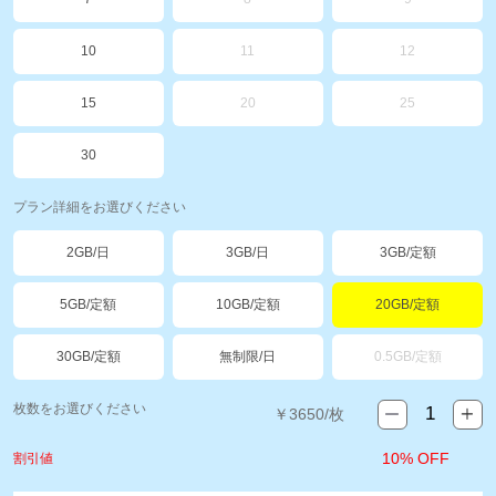
10
11
12
15
20
25
30
プラン詳細をお選びください
2GB/日
3GB/日
3GB/定額
5GB/定額
10GB/定額
20GB/定額
30GB/定額
無制限/日
0.5GB/定額
枚数をお選びください
￥
3650
/枚
10% OFF
割引値