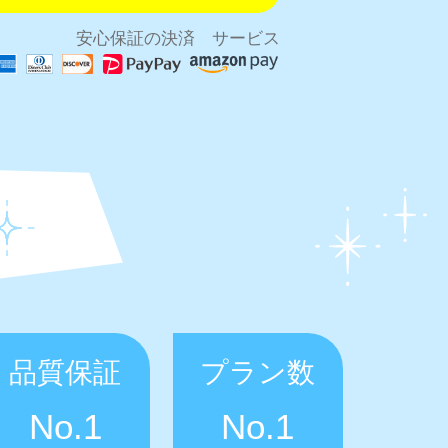
安心保証の決済 サービス
品質保証
プラン数
No.1
No.1