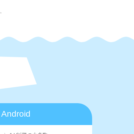
い。
Android