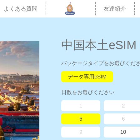
よくある質問
友達紹介
中国本土eSIM｜
パッケージタイプをお選びくだ
データ専用eSIM
日数をお選びください
1
2
5
6
9
10