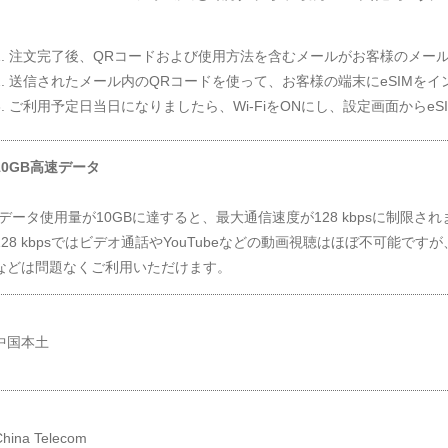
1. 注文完了後、QRコードおよび使用方法を含むメールがお客様のメー
2. 送信されたメール内のQRコードを使って、お客様の端末にeSIMを
3. ご利用予定日当日になりましたら、Wi-FiをONにし、設定画面からe
10GB高速データ
*データ使用量が10GBに達すると、最大通信速度が128 kbpsに制限さ
128 kbpsではビデオ通話やYouTubeなどの動画視聴はほぼ不可能ですが、
などは問題なくご利用いただけます。
中国本土
China Telecom