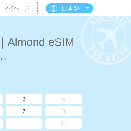
日本語
マイページ
Almond eSIM
さい
3
4
7
8
11
12