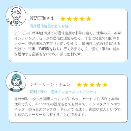
渡辺正和さま
海外通信速度がとても速い
ア一モンドeSIMは海外での通信速度が非常に速く、仕事のメ一ルや
オンラインメッセ一ジの送信に遲延がなく、非常に軽量で地図やタ
クシ一、交通機関のアプリも使いやす く、帰国時に契約を削除する
だけで、空港にWIFI機を取りに行く必要もなく、慌てて事前に端末
を返却する必要もないので出張に便利です。
シャーリーン・チェン
便利で安い、高速インタ一ネットアクセス
海外wifレンタルや国際ロ一ミングに比べ、ア一モンドeSIMは本当に
便利で安く、iPhoneでの設定もとても簡単で、インスタグラムやツ
イッタ一の写真のアップロ一ドもとて も速く、家族や友人といつで
も旅のスト一リ一を共有することができます。