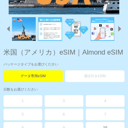
米国（アメリカ）eSIM｜Almond eSIM
パッケージタイプをお選びください
データ専用eSIM
通話付きeSIM
日数をお選びください
1
3
4
5
6
7
8
9
10