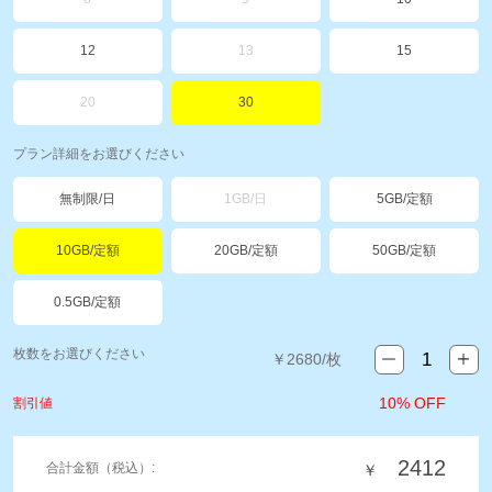
12
13
15
20
30
プラン詳細をお選びください
無制限/日
1GB/日
5GB/定額
10GB/定額
20GB/定額
50GB/定額
0.5GB/定額
枚数をお選びください
￥
2680
/枚
10% OFF
割引値
2412
合計金額（税込）:
￥