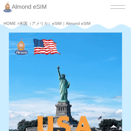
Almond eSIM
HOME
>
米国（アメリカ）eSIM｜Almond eSIM