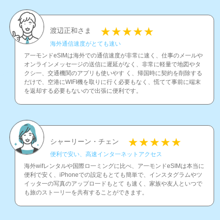
渡辺正和さま
海外通信速度がとても速い
ア一モンドeSIMは海外での通信速度が非常に速く、仕事のメ一ルや
オンラインメッセ一ジの送信に遲延がなく、非常に軽量で地図やタ
クシ一、交通機関のアプリも使いやす く、帰国時に契約を削除する
だけで、空港にWIFI機を取りに行く必要もなく、慌てて事前に端末
を返却する必要もないので出張に便利です。
シャーリーン・チェン
便利で安い、高速インタ一ネットアクセス
海外wifレンタルや国際ロ一ミングに比べ、ア一モンドeSIMは本当に
便利で安く、iPhoneでの設定もとても簡単で、インスタグラムやツ
イッタ一の写真のアップロ一ドもとて も速く、家族や友人といつで
も旅のスト一リ一を共有することができます。