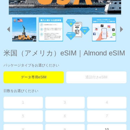
米国（アメリカ）eSIM｜Almond eSIM
パッケージタイプをお選びください
データ専用eSIM
通話付きeSIM
日数をお選びください
1
3
4
5
6
7
8
9
10