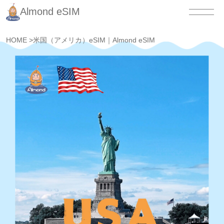
Almond eSIM
HOME
>
米国（アメリカ）eSIM｜Almond eSIM