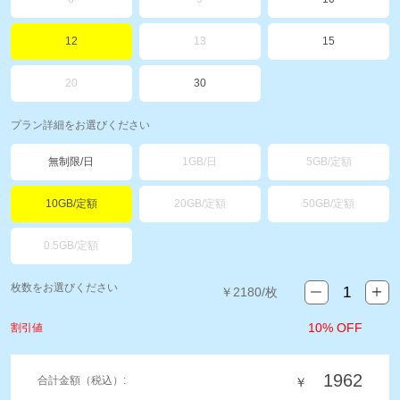
12
13
15
20
30
プラン詳細をお選びください
無制限/日
1GB/日
5GB/定額
10GB/定額
20GB/定額
50GB/定額
0.5GB/定額
枚数をお選びください
￥
2180
/枚
10% OFF
割引値
1962
合計金額（税込）:
￥