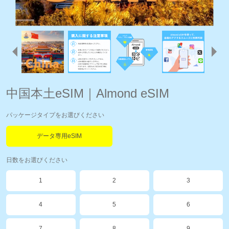
中国本土eSIM｜Almond eSIM
パッケージタイプをお選びください
データ専用eSIM
日数をお選びください
1
2
3
4
5
6
7
8
9