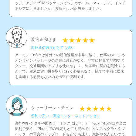
ッジ。アジアeSIMパッケ一ジでシンガポ一ル、マレ一シア、インド
ネシアに行きましたが、素晴らしい経 験をしました。
渡辺正和さま
海外通信速度がとても速い
ア一モンドeSIMは海外での通信速度が非常に速く、仕事のメ一ルや
オンラインメッセ一ジの送信に遲延がなく、非常に軽量で地図やタ
クシ一、交通機関のアプリも使いやす く、帰国時に契約を削除する
だけで、空港にWIFI機を取りに行く必要もなく、慌てて事前に端末
を返却する必要もないので出張に便利です。
シャーリーン・チェン
便利で安い、高速インタ一ネットアクセス
海外wifレンタルや国際ロ一ミングに比べ、ア一モンドeSIMは本当に
便利で安く、iPhoneでの設定もとても簡単で、インスタグラムやツ
イッタ一の写真のアップロ一ドもとて も速く、家族や友人といつで