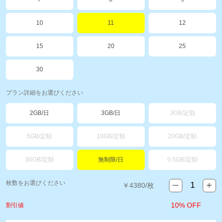
10
11
12
15
20
25
30
プラン詳細をお選びください
2GB/日
3GB/日
3GB/定額
5GB/定額
10GB/定額
20GB/定額
30GB/定額
無制限/日
0.5GB/定額
枚数をお選びください
￥
4380
/枚
10% OFF
割引値