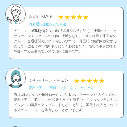
渡辺正和さま
海外通信速度がとても速い
ア一モンドeSIMは海外での通信速度が非常に速く、仕事のメ一ルや
オンラインメッセ一ジの送信に遲延がなく、非常に軽量で地図やタ
クシ一、交通機関のアプリも使いやす く、帰国時に契約を削除する
だけで、空港にWIFI機を取りに行く必要もなく、慌てて事前に端末
を返却する必要もないので出張に便利です。
シャーリーン・チェン
便利で安い、高速インタ一ネットアクセス
海外wifレンタルや国際ロ一ミングに比べ、ア一モンドeSIMは本当に
便利で安く、iPhoneでの設定もとても簡単で、インスタグラムやツ
イッタ一の写真のアップロ一ドもとて も速く、家族や友人といつで
も旅のスト一リ一を共有することができます。