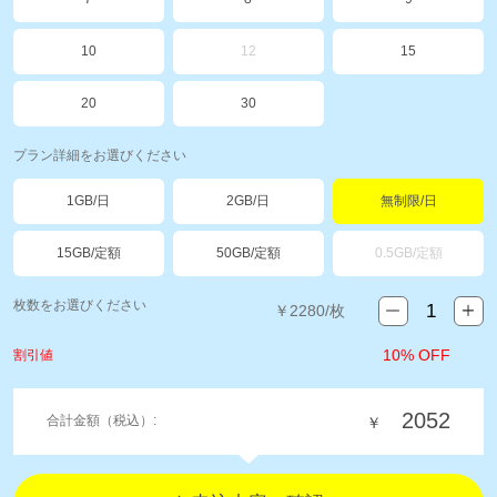
10
12
15
20
30
プラン詳細をお選びください
1GB/日
2GB/日
無制限/日
15GB/定額
50GB/定額
0.5GB/定額
枚数をお選びください
￥
2280
/枚
10% OFF
割引値
2052
合計金額（税込）:
￥