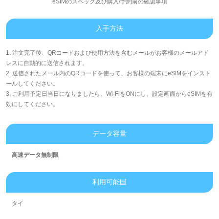
eSIMのスペック及び購入/予約前の確認事項
入手方法
1. 注文完了後、QRコードおよび使用方法を含むメールがお客様のメールアド
レスに自動的に送信されます。
2. 送信されたメール内のQRコードを使って、お客様の端末にeSIMをインスト
ールしてください。
3. ご利用予定日当日になりましたら、Wi-FiをONにし、設定画面からeSIMを有
効にしてください。
データ容量
高速データ無制限
利用可能国
タイ