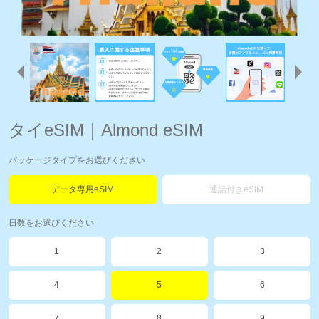
タイeSIM｜Almond eSIM
パッケージタイプをお選びください
データ専用eSIM
通話付きeSIM
日数をお選びください
1
2
3
4
5
6
7
8
9