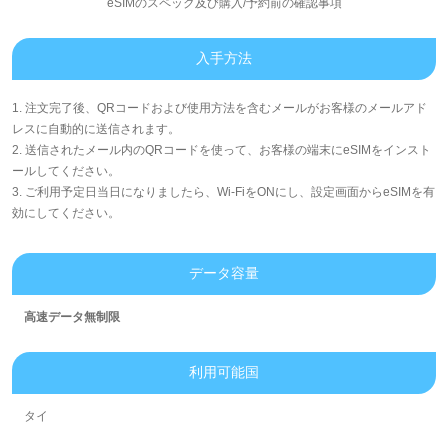
eSIMのスペック及び購入/予約前の確認事項
入手方法
1. 注文完了後、QRコードおよび使用方法を含むメールがお客様のメールアド
レスに自動的に送信されます。
2. 送信されたメール内のQRコードを使って、お客様の端末にeSIMをインスト
ールしてください。
3. ご利用予定日当日になりましたら、Wi-FiをONにし、設定画面からeSIMを有
効にしてください。
データ容量
高速データ無制限
利用可能国
タイ