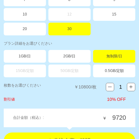
10
12
15
20
30
プラン詳細をお選びください
1GB/日
2GB/日
無制限/日
15GB/定額
50GB/定額
0.5GB/定額
枚数をお選びください
￥
10800
/枚
10% OFF
割引値
9720
合計金額（税込）:
￥