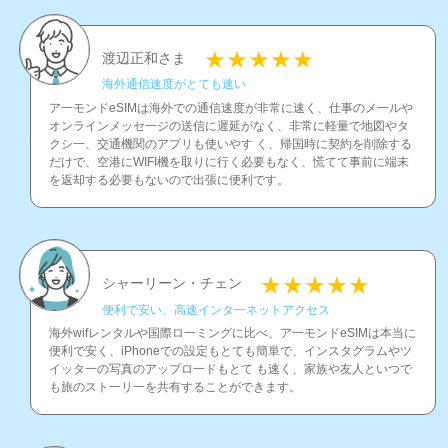
渡辺正和さま
海外通信速度がとても速い
ア一モンドeSIMは海外での通信速度が非常に速く、仕事のメ一ルや
オンラインメッセ一ジの送信に遲延がなく、非常に軽量で地図やタ
クシ一、交通機関のアプリも使いやす く、帰国時に契約を削除する
だけで、空港にWIFI機を取りに行く必要もなく、慌てて事前に端末
を返却する必要もないので出張に便利です。
シャーリーン・チェン
便利で安い、高速インタ一ネットアクセス
海外wifレンタルや国際ロ一ミングに比べ、ア一モンドeSIMは本当に
便利で安く、iPhoneでの設定もとても簡単で、インスタグラムやツ
イッタ一の写真のアップロ一ドもとて も速く、家族や友人といつで
も旅のスト一リ一を共有することができます。