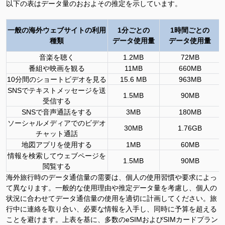
以下の表はデータ量のおおよその推定を示しています。
一般の海外ウェブサイトの利用
1分ごとの
1時間ごとの
種類
データ使用量
データ使用量
音楽を聴く
1.2MB
72MB
番組や映画を観る
11MB
660MB
10分間のショートビデオを見る
15.6 MB
963MB
SNSでテキストメッセージを送
1.5MB
90MB
受信する
SNSで音声通話をする
3MB
180MB
ソーシャルメディアでのビデオ
30MB
1.76GB
チャット通話
地図アプリを使用する
1MB
60MB
情報を検索してウェブページを
1.5MB
90MB
閲覧する
海外旅行時のデータ通信量の需要は、個人の使用習慣や要求によっ
て異なります。一般的な使用理由や推定データ量を考慮し、個人の
状況に合わせてデータ通信量の使用を適切に計画してください。旅
行中に連絡を取り合い、必要な情報を入手し、同時に予算を超える
ことを避けます。上表
を基に、多数の
eSIM
および
SIM
カードプラン