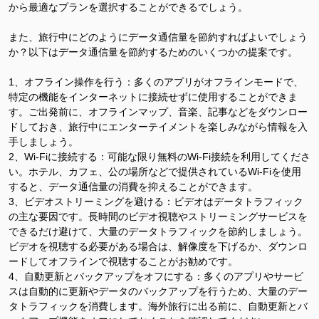
から最適なプランを
選択することができるでしょう。
また、旅行中にどのようにデータ通信量を節約すればよいでしょう
か？以下はデータ通信量を節約するためのいくつかの提案です。
1
、オフライン操作を行う：多くのアプリがオフラインモード
で、
特定の機能をインターネットに接続せずに使用することができま
す。ご出発前に、オフラインマップ、音楽、記事などをダウンロー
ドしておき、旅行中にエンターテイメントを楽しみながら情報を入
手しましょう。
2
、
Wi-Fi
に接続する：可能な限り無料の
Wi-Fi
接続を利用してくださ
い。ホテル、カフェ、
公の
場所などで提供されている
Wi-Fi
を使用
すると、データ通信量の消費を抑えることができます。
3
、ビデオストリーミングを避ける：ビデオはデータトラフィック
の主な要因です。長時間のビデオ視聴やストリーミングサービスを
できるだけ避けて、大量のデータトラフィックを節約しましょう。
ビデオを視聴する必要がある場合は、解像度を下げるか、ダウンロ
ードしてオフラインで視聴
することがお勧めです。
4
、自動更新とバックアップをオフにする：多くのアプリやサービ
スは自動的に更新やデータのバックアップを行うため、大量のデー
タトラフィックを消費します。海外旅行に出る前に、自動更新とバ