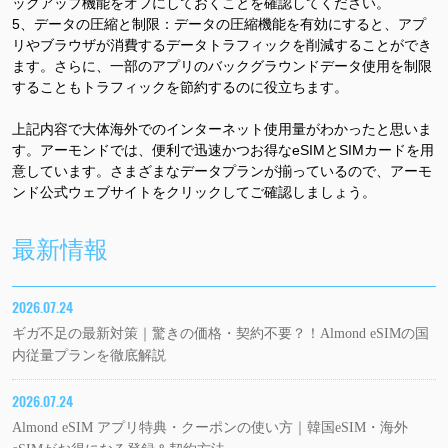
ックアップ機能をオフにしておくことを確認してください。
5
、データの圧縮と制限：データの圧縮機能を有効にすると、アプ
リやブラウザが消費するデータトラフィックを削減することができ
ます。さらに、一部のアプリのバックグラウンドデータ使用を制限
することもトラフィックを節約するのに役立ちます。
上記内容で大体
海外で
の
インターネット
使用量がわかったと思いま
す。
アーモンドでは、便利で迅速かつお得な
eSIM
と
SIM
カードを用
意しています。さまざまなデータプランが揃っているので、
アーモ
ンド公式ウェブサイ
ト
をクリックしてご確認
しましょう
。
最新情報
2026.07.24
ギガ不足の最新対策｜驚きの価格・契約不要？！Almond eSIMの国
内従量プランを徹底解説
2026.07.24
Almond eSIM アプリ特典・クーポンの使い方｜韓国eSIM・海外