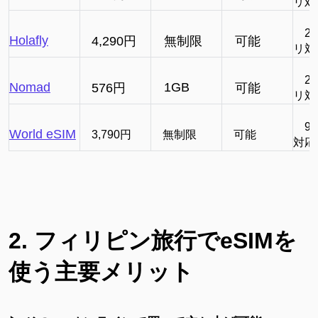
リ
対
24
Holafly
4,290円
無制限
可能
リ
対
24
Nomad
1GB
576円
可能
リ
対
9時
World eSIM
3,790円
無制限
可能
対応
2. フィリピン旅行でeSIMを
使う主要メリット