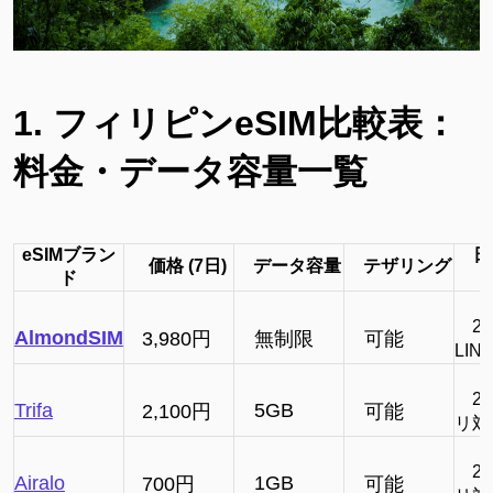
1. フィリピンeSIM比較表：
料金・データ容量一覧
eSIMブラン
日
価格 (7日)
データ容量
テザリング
ド
24
AlmondSIM
3,980円
無制限
可能
LIN
24
Trifa
5GB
2,100円
可能
リ
対
24
Airalo
1GB
700円
可能