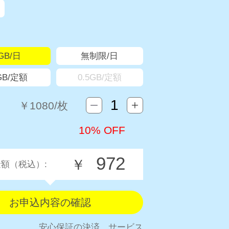
GB/日
無制限/日
GB/定額
0.5GB/定額
￥
1080
/枚
10% OFF
972
￥
額（税込）:
安心保証の決済 サービス