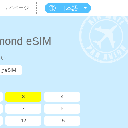
日本語
マイページ
ond eSIM
さい
きeSIM
3
4
7
8
12
15