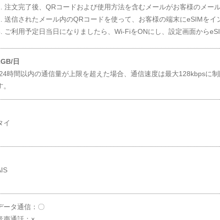
1. 注文完了後、QRコードおよび使用方法を含むメールがお客様のメー
2. 送信されたメール内のQRコードを使って、お客様の端末にeSIMを
3. ご利用予定日当日になりましたら、Wi-FiをONにし、設定画面からe
2GB/日
*24時間以内の通信量が上限を超えた場合、通信速度は最大128kbpsに
す。
タイ
AIS
データ通信：〇
音声通話：×