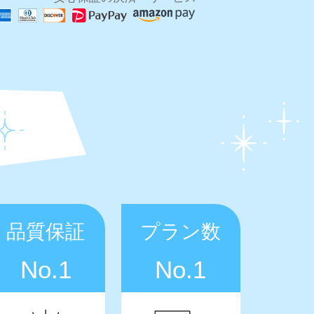
品質保証
プラン数
No.1
No.1